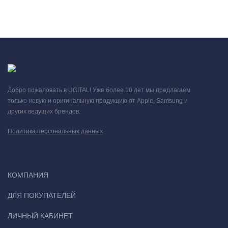
текстура образуют гармоничный облик, придавая их
обладателю элегантный вид.
Добро пожаловать в UGITAL! Уже более 10 лет мы предлагаем
только новую и оригинальную продукцию от Apple, Samsung и
других ведущих брендов.
Политика персональных данных
КОМПАНИЯ
ДЛЯ ПОКУПАТЕЛЕЙ
ЛИЧНЫЙ КАБИНЕТ