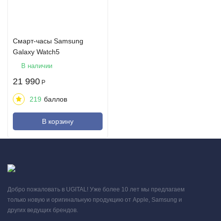
Смарт-часы Samsung
Galaxy Watch5
В наличии
21 990
Р
219
баллов
В корзину
Добро пожаловать в UGITAL! Уже более 10 лет мы предлагаем
только новую и оригинальную продукцию от Apple, Samsung и
других ведущих брендов.