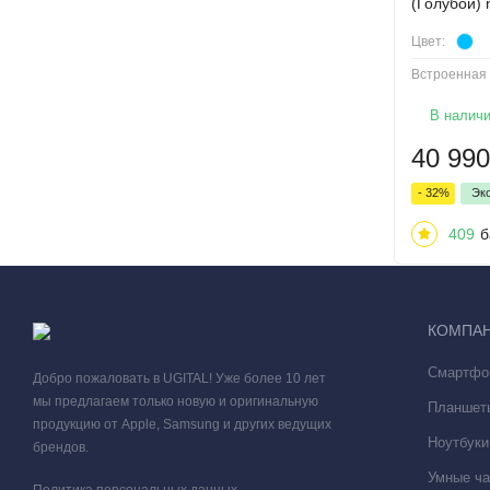
(Голубой) 
Цвет:
Встроенная 
В налич
40 990
- 32%
Эк
409
б
КОМПА
Смартфо
Добро пожаловать в UGITAL! Уже более 10 лет
мы предлагаем только новую и оригинальную
Планшет
продукцию от Apple, Samsung и других ведущих
Ноутбуки
брендов.
Умные ча
Политика персональных данных