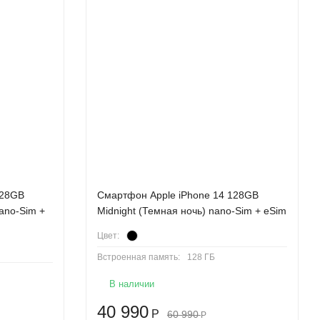
128GB
Смартфон Apple iPhone 14 128GB
nano-Sim +
Midnight (Темная ночь) nano-Sim + eSim
Цвет:
Встроенная память:
128 ГБ
В наличии
40 990
Р
60 990
Р