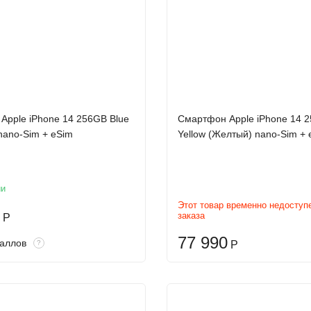
Apple iPhone 14 256GB Blue
Смартфон Apple iPhone 14 
nano-Sim + eSim
Yellow (Желтый) nano-Sim + 
ии
Этот товар временно недоступ
заказа
Р
77 990
аллов
?
Р