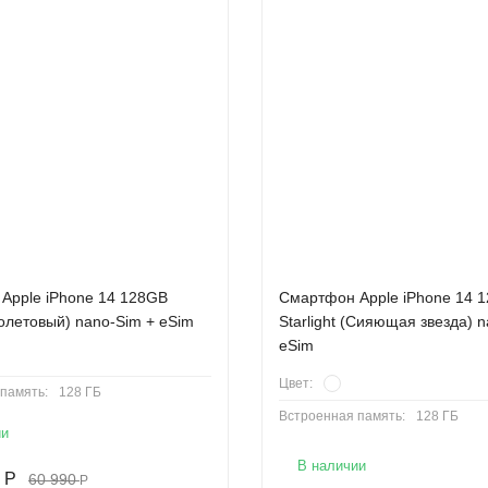
Apple iPhone 14 128GB
Смартфон Apple iPhone 14 
олетовый) nano-Sim + eSim
Starlight (Сияющая звезда) 
eSim
Цвет:
память:
128 ГБ
Встроенная память:
128 ГБ
ии
В наличии
Р
60 990
Р