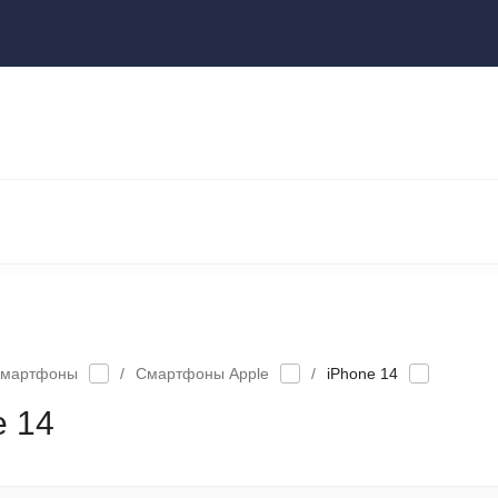
ы
НОУТБУКИ И КОМПЬЮТЕРЫ
НАУШНИКИ И АУДИОТЕХНИКА
КСЕССУАРЫ
ГАДЖЕТЫ ДЛЯ ДОМА
мартфоны
/
Смартфоны Apple
/
iPhone 14
e 14