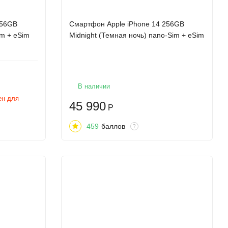
256GB
Смартфон Apple iPhone 14 256GB
im + eSim
Midnight (Темная ночь) nano-Sim + eSim
В наличии
ен для
45 990
Р
459
баллов
?