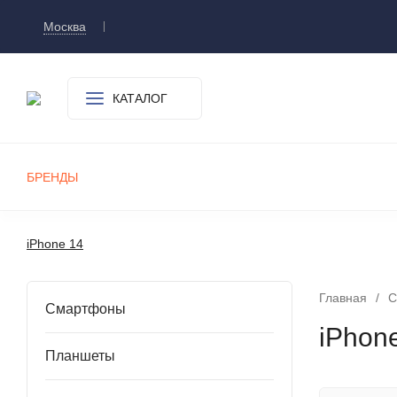
Москва
Доставка и оплата
О компании
Контакт
КАТАЛОГ
БРЕНДЫ
СМАРТФОНЫ
ПЛАНШЕТЫ
УМНЫЕ ЧАСЫ И БРАСЛЕТЫ
ИГРОВЫЕ ПРИСТАВКИ
А
iPhone 14
Главная
/
С
Смартфоны
iPhon
Планшеты