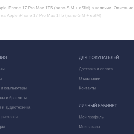
le iPhone 17 Pro Max 1ТБ (nano-SIM + eSIM) в наличии. Описание,
на Apple iPhone 17 Pro Max 1ТБ (nano-SIM + eSIM).
НИЯ
ДЛЯ ПОКУПАТЕЛЕЙ
ны
Доставка и оплата
ы
О компании
 и компьютеры
Контакты
сы и браслеты
ЛИЧНЫЙ КАБИНЕТ
 и аудиотехника
приставки
Мой профиль
ары
Мои заказы