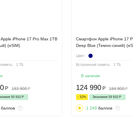
Apple iPhone 17 Pro Max 1TB
Cмартфон Apple iPhone 17 P
рый) (eSIM)
Deep Blue (Темно-синий) (eS
Цвет:
память:
1 ТБ
Встроенная память:
1 ТБ
ии
В наличии
90
124 990
Р
Р
183 900
184 900
Р
Р
ономия
50 910
Р
- 32%
Экономия
59 910
Р
баллов
1 249
баллов
?
?