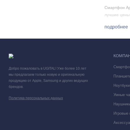
Смартфон App
лучшие цены 
подробнее
КОМПА
Смартфо
Добро пожаловать в UGITAL! Уже более 10 лет
мы предлагаем только новую и оригинальную
Планшет
продукцию от Apple, Samsung и других ведущих
Ноутбуки
брендов.
Умные ча
Политика персональных данных
Наушники
Игровые 
Аксессу