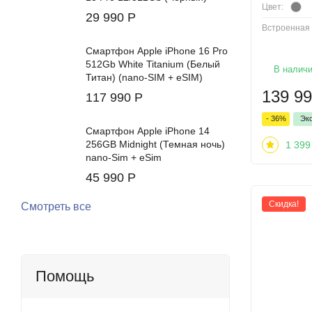
Цвет:
29 990
Р
Встроенная 
Смартфон Apple iPhone 16 Pro
512Gb White Titanium (Белый
В налич
Титан) (nano-SIM + eSIM)
139 9
117 990
Р
- 36%
Эк
Смартфон Apple iPhone 14
256GB Midnight (Темная ночь)
1 399
nano-Sim + eSim
45 990
Р
Скидка!
Смотреть все
Помощь