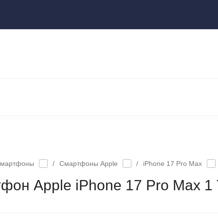
ы
НОУТБУКИ И КОМПЬЮТЕРЫ
НАУШНИКИ И АУДИОТЕХНИКА
КСЕССУАРЫ
ГАДЖЕТЫ ДЛЯ ДОМА
мартфоны
/
Смартфоны Apple
/
iPhone 17 Pro Max
фон Apple iPhone 17 Pro Max 1