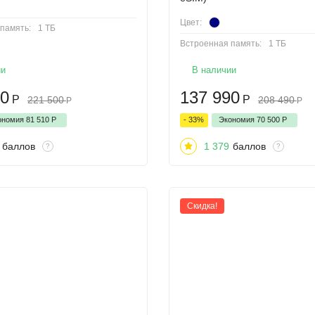
Цвет:
память:
1 ТБ
Встроенная память:
1 ТБ
ии
В наличии
90
137 990
Р
Р
221 500
208 490
Р
Р
ономия
81 510
Р
- 33%
Экономия
70 500
Р
баллов
1 379
баллов
?
?
Скидка!