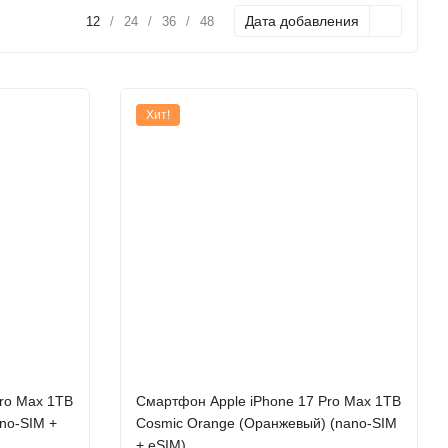
Дата добавления
12
/
24
/
36
/
48
Хит!
ro Max 1TB
Cмартфон Apple iPhone 17 Pro Max 1TB
ano-SIM +
Cosmic Orange (Оранжевый) (nano-SIM
+ eSIM)