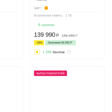
Цвет:
Встроенная память:
1 ТБ
В наличии
139 990
Р
196 490
Р
- 28%
Экономия
56 500
Р
1 399
баллов
?
выбор покупателей