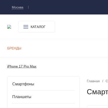
Москва
Доставка и оплата
О компании
Контакт
КАТАЛОГ
БРЕНДЫ
СМАРТФОНЫ
ПЛАНШЕТЫ
УМНЫЕ ЧАСЫ И БРАСЛЕТЫ
ИГРОВЫЕ ПРИСТАВКИ
А
iPhone 17 Pro Max
Главная
/
С
Смартфоны
Смарт
Планшеты