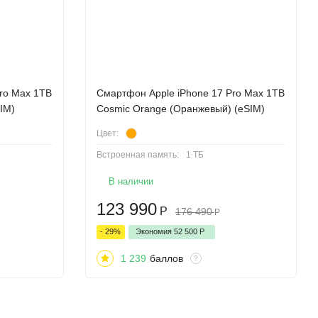
ro Max 1TB
Cмартфон Apple iPhone 17 Pro Max 1TB
IM)
Cosmic Orange (Оранжевый) (eSIM)
Цвет:
Встроенная память:
1 ТБ
В наличии
123 990
Р
176 490
Р
- 29%
Экономия
52 500
Р
1 239
баллов
?