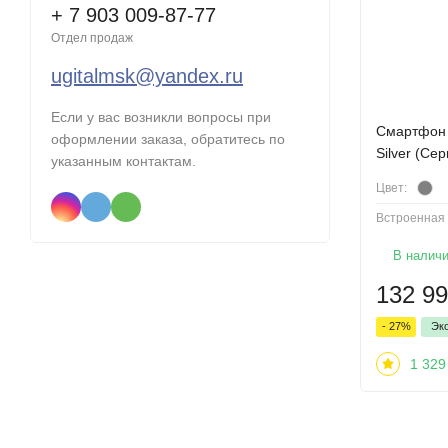
+ 7 903 009-87-77
Отдел продаж
ugitalmsk@yandex.ru
Если у вас возникли вопросы при
Cмартфон 
оформлении заказа, обратитесь по
Silver (Се
указанным контактам.
Цвет:
Встроенная 
В налич
132 9
- 27%
Эк
1 329