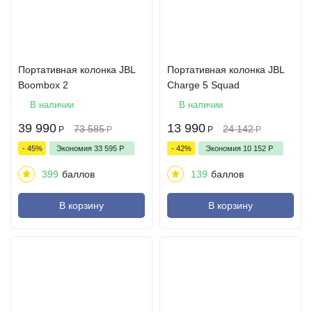
Портативная колонка JBL
Портативная колонка JBL
Boombox 2
Charge 5 Squad
В наличии
В наличии
39 990
13 990
73 585
24 142
Р
Р
Р
Р
- 45%
Экономия
33 595
Р
- 42%
Экономия
10 152
Р
399
баллов
139
баллов
В корзину
В корзину