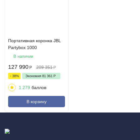
Портативная коронка JBL
Partybox 1000
В наличии
127 990
209 351
Р
Р
- 38%
Экономия
81 361
Р
1 279
баллов
В корзину