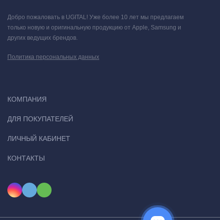
Добро пожаловать в UGITAL! Уже более 10 лет мы предлагаем
только новую и оригинальную продукцию от Apple, Samsung и
других ведущих брендов.
Политика персональных данных
КОМПАНИЯ
Воспроизведение и подзарядка без остановки.
ДЛЯ ПОКУПАТЕЛЕЙ
Устрой вечеринку независимо от погоды. Колонка JBL Charge
5 — это легендарный звук JBL с оптимизированным
ЛИЧНЫЙ КАБИНЕТ
динамиком с длинным ходом, отдельным высокочастотным
КОНТАКТЫ
динамиком и двумя фирменными пассивными излучателями
низких частот JBL. До 20 часов работы в режиме
воспроизведения и удобная зарядка внешних устройств, чтобы
веселиться всю ночь.