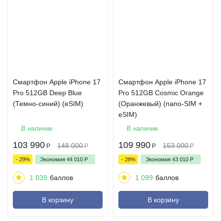
Cмартфон Apple iPhone 17
Cмартфон Apple iPhone 17
Pro 512GB Deep Blue
Pro 512GB Cosmic Orange
(Темно-синий) (eSIM)
(Оранжевый) (nano-SIM +
eSIM)
В наличии
В наличии
103 990
109 990
148 000
153 000
Р
Р
Р
Р
- 29%
Экономия
44 010
Р
- 28%
Экономия
43 010
Р
1 039
баллов
1 099
баллов
В корзину
В корзину