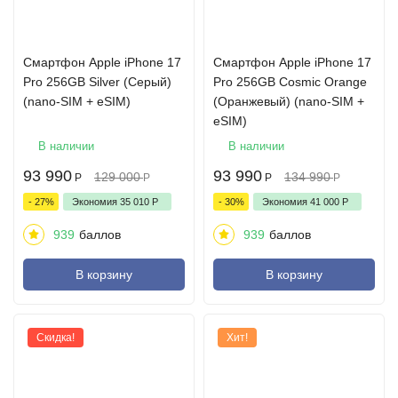
Cмартфон Apple iPhone 17
Cмартфон Apple iPhone 17
Pro 256GB Silver (Серый)
Pro 256GB Cosmic Orange
(nano-SIM + eSIM)
(Оранжевый) (nano-SIM +
eSIM)
В наличии
В наличии
93 990
93 990
129 000
134 990
Р
Р
Р
Р
- 27%
Экономия
35 010
Р
- 30%
Экономия
41 000
Р
939
баллов
939
баллов
В корзину
В корзину
Скидка!
Хит!