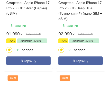
Cмартфон Apple iPhone 17
Cмартфон Apple iPhone 17
Pro 256GB Silver (Серый)
Pro 256GB Deep Blue
(eSIM)
(Темно-синий) (nano-SIM +
eSIM)
В наличии
В наличии
91 990
92 990
127 000
128 000
Р
Р
Р
Р
- 27%
Экономия
35 010
Р
- 27%
Экономия
35 010
Р
919
баллов
929
баллов
В корзину
В корзину
Хит!
Хит!