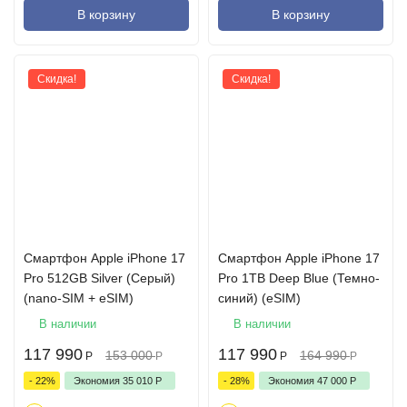
В корзину
В корзину
Скидка!
Скидка!
Cмартфон Apple iPhone 17
Cмартфон Apple iPhone 17
Pro 512GB Silver (Серый)
Pro 1TB Deep Blue (Темно-
(nano-SIM + eSIM)
синий) (eSIM)
В наличии
В наличии
117 990
117 990
153 000
164 990
Р
Р
Р
Р
- 22%
Экономия
35 010
Р
- 28%
Экономия
47 000
Р