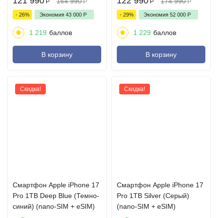
121 990
122 990
164 990
174 990
Р
Р
Р
Р
- 26%
Экономия
43 000
Р
- 29%
Экономия
52 000
Р
1 219
баллов
1 229
баллов
В корзину
В корзину
Скидка!
Скидка!
Cмартфон Apple iPhone 17
Cмартфон Apple iPhone 17
Pro 1TB Deep Blue (Темно-
Pro 1TB Silver (Серый)
синий) (nano-SIM + eSIM)
(nano-SIM + eSIM)