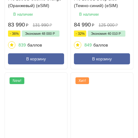
(Оранжевый) (eSIM)
(Темно-синий) (eSIM)
В наличии
В наличии
83 990
84 990
131 990
125 000
Р
Р
Р
Р
- 36%
Экономия
48 000
Р
- 32%
Экономия
40 010
Р
839
баллов
849
баллов
В корзину
В корзину
New!
Хит!