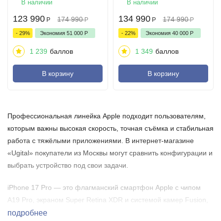
В наличии
В наличии
123 990
134 990
174 990
174 990
Р
Р
Р
Р
- 29%
Экономия
51 000
Р
- 22%
Экономия
40 000
Р
1 239
баллов
1 349
баллов
В корзину
В корзину
Профессиональная линейка Apple подходит пользователям,
которым важны высокая скорость, точная съёмка и стабильная
работа с тяжёлыми приложениями. В интернет-магазине
«Ugital» покупатели из Москвы могут сравнить конфигурации и
выбрать устройство под свои задачи.
iPhone 17 Pro — это флагманский смартфон Apple с чипом
A19 Pro, экраном Super Retina XDR и системой камер Fusion,
который подходит для мобильной фотографии,
подробнее