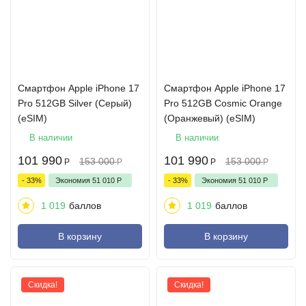
Cмартфон Apple iPhone 17
Cмартфон Apple iPhone 17
Pro 512GB Silver (Серый)
Pro 512GB Cosmic Orange
(eSIM)
(Оранжевый) (eSIM)
В наличии
В наличии
101 990
101 990
153 000
153 000
Р
Р
Р
Р
- 33%
Экономия
51 010
Р
- 33%
Экономия
51 010
Р
1 019
баллов
1 019
баллов
В корзину
В корзину
Скидка!
Скидка!