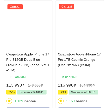
Скидка!
Скидка!
Cмартфон Apple iPhone 17
Cмартфон Apple iPhone 17
Pro 512GB Deep Blue
Pro 1TB Cosmic Orange
(Темно-синий) (nano-SIM +
(Оранжевый) (eSIM)
eSIM)
В наличии
В наличии
113 990
116 990
148 000
164 990
Р
Р
Р
Р
- 22%
Экономия
34 010
Р
- 29%
Экономия
48 000
Р
1 139
баллов
1 169
баллов