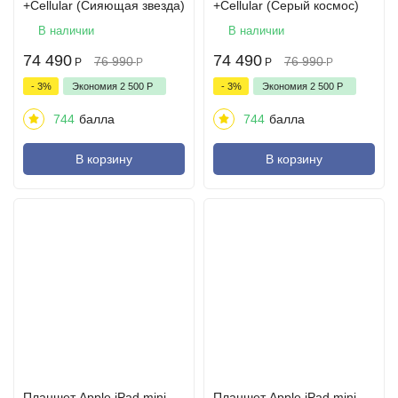
+Сellular (Сияющая звезда)
+Сellular (Серый космос)
В наличии
В наличии
74 490
74 490
76 990
76 990
Р
Р
Р
Р
- 3%
Экономия
2 500
Р
- 3%
Экономия
2 500
Р
744
балла
744
балла
В корзину
В корзину
Планшет Apple iPad mini
Планшет Apple iPad mini