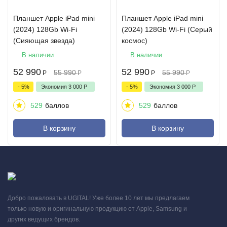
Планшет Apple iPad mini
Планшет Apple iPad mini
(2024) 128Gb Wi-Fi
(2024) 128Gb Wi-Fi (Серый
(Сияющая звезда)
космос)
В наличии
В наличии
52 990
52 990
55 990
55 990
Р
Р
Р
Р
- 5%
Экономия
3 000
Р
- 5%
Экономия
3 000
Р
529
баллов
529
баллов
В корзину
В корзину
Добро пожаловать в UGITAL! Уже более 10 лет мы предлагаем
только новую и оригинальную продукцию от Apple, Samsung и
других ведущих брендов.