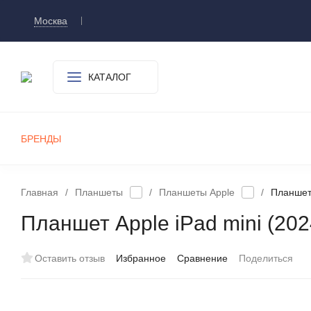
Москва
Доставка и оплата
О компании
Контакт
КАТАЛОГ
БРЕНДЫ
СМАРТФОНЫ
ПЛАНШЕТЫ
УМНЫЕ ЧАСЫ И БРАСЛЕТЫ
ИГРОВЫЕ ПРИСТАВКИ
А
Главная
/
Планшеты
/
Планшеты Apple
/
Планшет 
Планшет Apple iPad mini (202
Оставить отзыв
Избранное
Сравнение
Поделиться