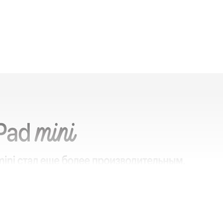
атко)