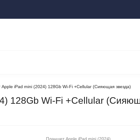
ы
НОУТБУКИ И КОМПЬЮТЕРЫ
НАУШНИКИ И АУДИОТЕХНИКА
КСЕССУАРЫ
ГАДЖЕТЫ ДЛЯ ДОМА
Apple iPad mini (2024) 128Gb Wi-Fi +Сellular (Сияющая звезда)
4) 128Gb Wi-Fi +Сellular (Сияю
Планшет Apple iPad mini (2024)