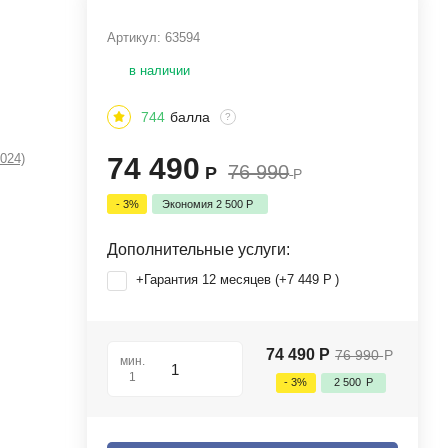
Артикул:
63594
в наличии
744
балла
?
2024)
74 490
76 990
Р
Р
- 3%
Экономия
2 500
Р
Дополнительные услуги:
+Гарантия 12 месяцев (+
7 449
Р
)
74 490
Р
76 990
Р
мин.
1
- 3%
2 500
Р