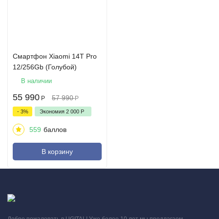
Смартфон Xiaomi 14T Pro
12/256Gb (Голубой)
В наличии
55 990
57 990
Р
Р
- 3%
Экономия
2 000
Р
559
баллов
В корзину