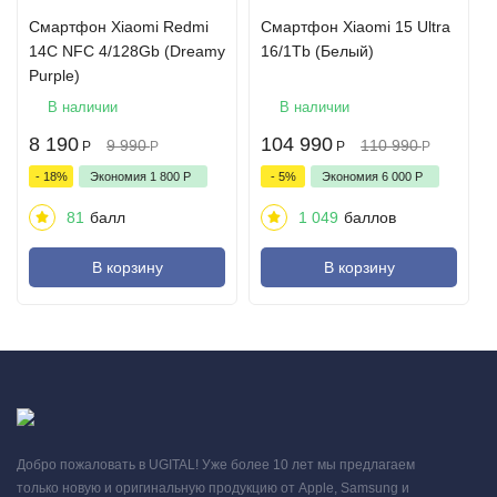
Смартфон Xiaomi Redmi
Смартфон Xiaomi 15 Ultra
14C NFC 4/128Gb (Dreamy
16/1Tb (Белый)
Purple)
В наличии
В наличии
8 190
104 990
9 990
110 990
Р
Р
Р
Р
- 18%
Экономия
1 800
Р
- 5%
Экономия
6 000
Р
81
балл
1 049
баллов
В корзину
В корзину
Добро пожаловать в UGITAL! Уже более 10 лет мы предлагаем
только новую и оригинальную продукцию от Apple, Samsung и