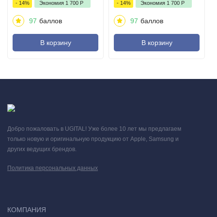
- 14%
Экономия
1 700
Р
- 14%
Экономия
1 700
Р
97
баллов
97
баллов
В корзину
В корзину
Добро пожаловать в UGITAL! Уже более 10 лет мы предлагаем
только новую и оригинальную продукцию от Apple, Samsung и
других ведущих брендов.
Политика персональных данных
КОМПАНИЯ