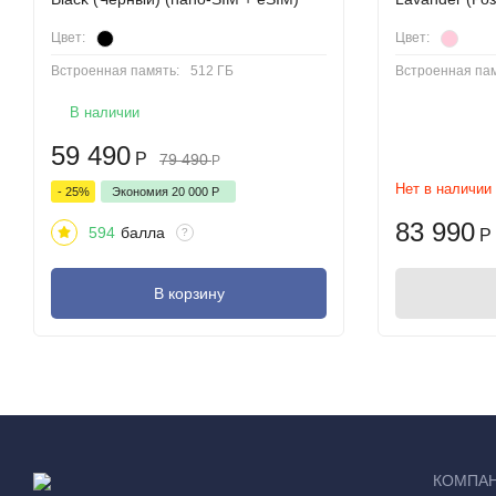
Цвет:
Цвет:
Встроенная память:
512 ГБ
Встроенная пам
В наличии
59 490
Р
79 490
Р
Нет в наличии
- 25%
Экономия
20 000
Р
83 990
594
балла
?
Р
В корзину
Apple представила iPhone 17 Pro и iPhone 17 Pro Max - модел
созданных. Это новое поколение расширяет границы возможн
КОМПА