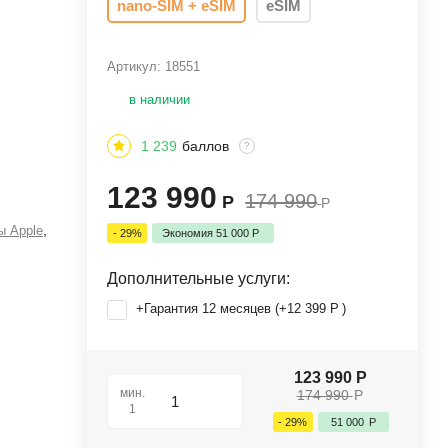
nano-SIM + eSIM
eSIM
Артикул:
18551
в наличии
1 239
баллов
?
123 990
174 990
Р
Р
,
 Apple
- 29%
Экономия
51 000
Р
Дополнительные услуги:
+Гарантия 12 месяцев (+
12 399
Р
)
123 990
Р
мин.
174 990
Р
1
- 29%
51 000
Р