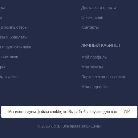
 которая устанавливает новый стандарт.
ны
Доставка и оплата
ы
О компании
 и компьютеры
Контакты
сы и браслеты
ЛИЧНЫЙ КАБИНЕТ
 и аудиотехника
приставки
Мой профиль
ары
Мои заказы
для дома
Партнерская программа
Мои подписки
OK
Мы используем файлы cookie, чтобы сайт был лучше для вас.
© 2026 Ugital. Все права защищены