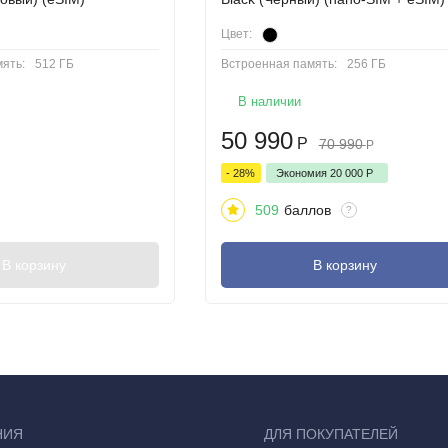
Цвет:
ять:
512 ГБ
Встроенная память:
256 ГБ
В наличии
50 990
Р
70 990
Р
- 28%
Экономия
20 000
Р
509
баллов
?
В корзину
В корзину
и, разработанные с нуля, чтобы стать самыми мощными iPhone из к
остей смартфонов, уделяя особое внимание революционному диза
НИЯ
ДЛЯ ПОКУПАТЕЛЕЙ