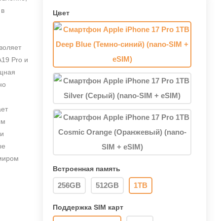
 в
Цвет
воляет
19 Pro и
ощная
но
ает
ым
 и
ые
 миром
Встроенная память
256GB
512GB
1TB
Поддержка SIM карт