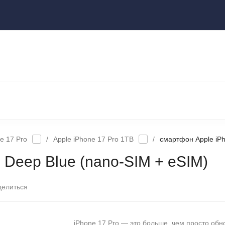
ы
НОУТБУКИ И КОМПЬЮТЕРЫ
НАУШНИКИ И АУДИОТЕХНИКА
КСЕССУАРЫ
ГАДЖЕТЫ ДЛЯ ДОМА
e 17 Pro
/
Apple iPhone 17 Pro 1TB
/
cмартфон Apple iPh
 Deep Blue (nano-SIM + eSIM)
делиться
iPhone 17 Pro — это больше, чем просто обн