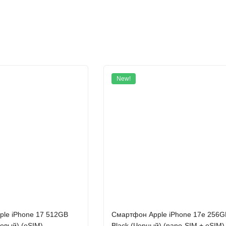
New!
лностью переосмысленный смартфон, в котором революционный цел
ежимом, что, в свою очередь, позволяет полностью раскрыть пот
а мощная синергия аппаратного обеспечения, органично интегрир
 устройство, которое является не только самым мощным iPhone из
юбые творческие задачи и соединять вас с вашим миром более гл
о у нас в магазине.
ости
le iPhone 17 512GB
Смартфон Apple iPhone 17e 256G
зовый) (eSIM)
Black (Черный) (nano-SIM + eSIM)