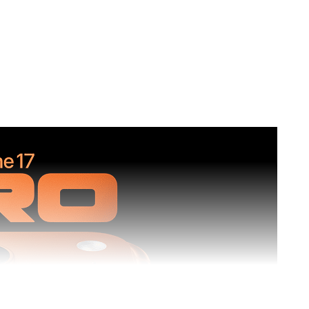
атко)
Характеристики (подробно)