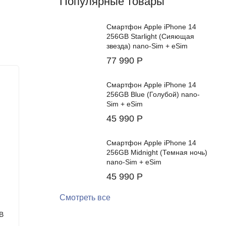
Популярные товары
Смартфон Apple iPhone 14
256GB Starlight (Сияющая
звезда) nano-Sim + eSim
77 990
Р
New!
Смартфон Apple iPhone 14
ьный
256GB Blue (Голубой) nano-
енциал
Sim + eSim
ованная с
45 990
Р
 когда-
убоким и
Смартфон Apple iPhone 14
256GB Midnight (Темная ночь)
nano-Sim + eSim
45 990
Р
Смотреть все
B
Cмартфон Apple iPhone 17 512GB
Смартф
Mist Blue (Синий) (eSIM)
White (