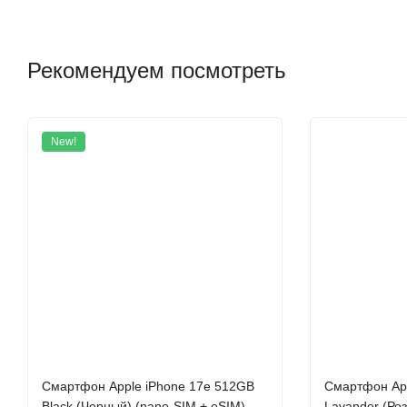
Рекомендуем посмотреть
New!
iPhone 17 Pro - это больше, чем просто обновление, это по
корпус обеспечивает беспрецедентное управление тепловым р
процессора A19 Pro и потрясающе универсальной камеры. Эт
интуитивными и интеллектуальными функциями iOS 26, создает
либо созданных, но и удобным помощником, готовым решать л
значимым образом. Купить смартфон Apple iPhone 17 Pro можн
Цельный корпус, созданный для производительн
Смартфон Apple iPhone 17e 512GB
Cмартфон App
Black (Черный) (nano-SIM + eSIM)
Lavander (Ро