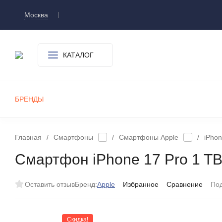
Москва
Доставка и оплата
О компании
Контакт
КАТАЛОГ
БРЕНДЫ
СМАРТФОНЫ
ПЛАНШЕТЫ
УМНЫЕ ЧАСЫ И БРАСЛЕТЫ
ИГРОВЫЕ ПРИСТАВКИ
А
Главная
/
Смартфоны
/
Смартфоны Apple
/
iPhon
Смартфон iPhone 17 Pro 1 TB
Оставить отзыв
Бренд:
Apple
Избранное
Сравнение
По
Скидка!