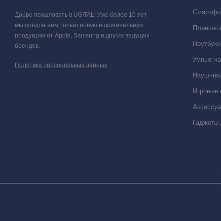
беспрецедентным возможностям камеры и производительности,
Смартфо
Добро пожаловать в UGITAL! Уже более 10 лет
мы предлагаем только новую и оригинальную
Планшет
продукцию от Apple, Samsung и других ведущих
Ноутбуки
брендов.
Умные ча
Политика персональных данных
Наушники
Игровые 
Аксессу
Гаджеты 