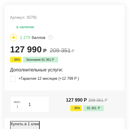
Артикул:
92791
в наличии
1 279
баллов
?
127 990
209 351
Р
Р
- 38%
Экономия
81 361
Р
Дополнительные услуги:
+Гарантия 12 месяцев (+
12 799
Р
)
127 990
Р
209 351
Р
мин.
1
- 38%
81 361
Р
Купить в 1 клик