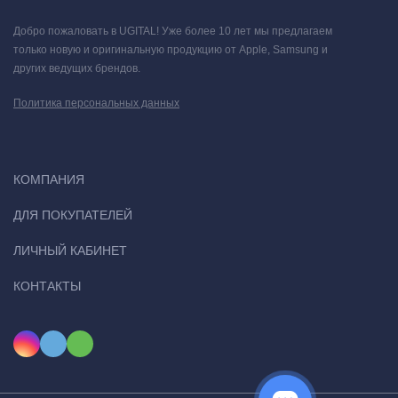
Добро пожаловать в UGITAL! Уже более 10 лет мы предлагаем
только новую и оригинальную продукцию от Apple, Samsung и
других ведущих брендов.
Политика персональных данных
КОМПАНИЯ
ДЛЯ ПОКУПАТЕЛЕЙ
Легендарный звук JBL — идеальный способ прокачать
ЛИЧНЫЙ КАБИНЕТ
вечеринку
КОНТАКТЫ
Потрясающий звук. Весь день.
Будьте звездой вечеринки. От
барбекю на заднем дворе до поездок на выходные — JBL
Boombox 2 отличается потрясающими басами, смелым
дизайном и невероятным временем автономной работы в 24
часа. Водонепроницаемая по стандарту IPX7, мощная и