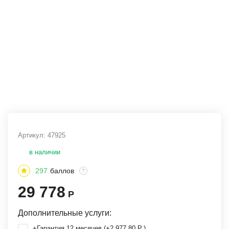
Артикул:
47925
в наличии
297
баллов
?
29 778
Р
Дополнительные услуги:
+Гарантия 12 месяцев (+
2 977,80
Р
)