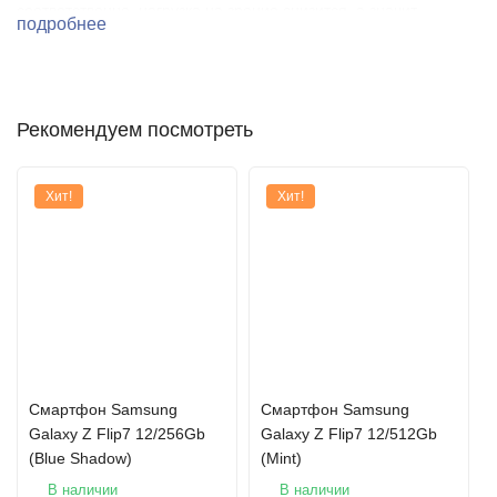
соответственно, нагрузка на зрение снизится, а значит,
подробнее
пользоваться смартфоном станет комфортнее как днём, так и
ночью.
Рекомендуем посмотреть
Хит!
Хит!
*Изображение смоделировано для иллюстративных
целей. **При измерении по диагонали размер экрана
составляет 6,5" в полном прямоугольнике и 6,3" с учётом
скругленных углов. Фактическая площадь обзора меньше из-за
Смартфон Samsung
Смартфон Samsung
скругленных углов и выреза для камеры. ***1000 нит в режиме
Galaxy Z Flip7 12/256Gb
Galaxy Z Flip7 12/512Gb
высокой яркости HBM (High Brightness Mode). ****Экран Galaxy
(Blue Shadow)
(Mint)
A25 (SM-A256) получил сертификат Eye Care Certification от
В наличии
В наличии