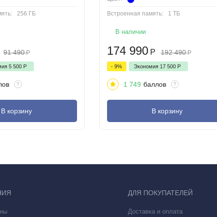
ять:
256 ГБ
Встроенная память:
1 ТБ
В наличии
174 990
Р
91 490
192 490
Р
Р
мия
5 500
Р
- 9%
Экономия
17 500
Р
лов
1 749
баллов
?
?
диагональю 7,6”, на котором удобно творить, работать и просто ч
В корзину
В корзину
погружения и продуктивность на уровне полноценного планшета - в
old5 вовсе не обязан быть единственным планшетом: обладатели но
данным смартфоном.
НИЯ
ДЛЯ ПОКУПАТЕЛЕЙ
ны
Доставка и оплата