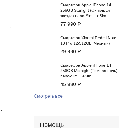
Смартфон Apple iPhone 14
256GB Starlight (Сияющая
звезда) nano-Sim + eSim
77 990
Р
Хит!
Хит!
Смартфон Xiaomi Redmi Note
13 Pro 12/512Gb (Черный)
29 990
Р
Смартфон Apple iPhone 14
256GB Midnight (Темная ночь)
nano-Sim + eSim
45 990
Р
Смотреть все
d7
Смартфон Samsung Galaxy Z Flip7
Смартфо
12/512Gb (Coralred)
12/512G
Помощь
Цвет:
Цвет: