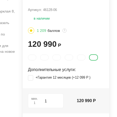
Артикул:
46128-06
арклая 8,
в наличии
азать
1 209
баллов
?
 по
120 990
Р
и для
 на новое
Дополнительные услуги:
+Гарантия 12 месяцев (+
12 099
Р
)
мин.
120 990
Р
1