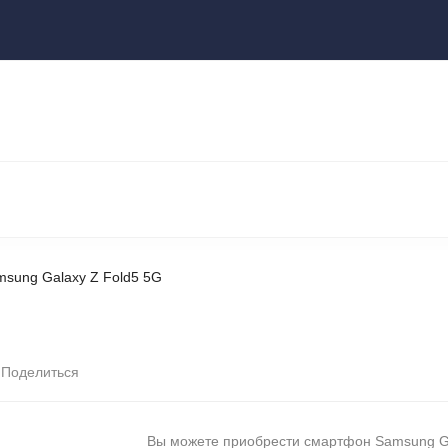
ы
НОУТБУКИ И КОМПЬЮТЕРЫ
НАУШНИКИ И АУДИОТЕХНИКА
КСЕССУАРЫ
ГАДЖЕТЫ ДЛЯ ДОМА
msung Galaxy Z Fold5 5G
Поделиться
Вы можете приобрести смартфон Samsung G