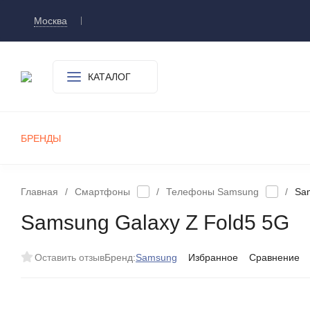
Москва
Доставка и оплата
О компании
Контакт
КАТАЛОГ
БРЕНДЫ
СМАРТФОНЫ
ПЛАНШЕТЫ
УМНЫЕ ЧАСЫ И БРАСЛЕТЫ
ИГРОВЫЕ ПРИСТАВКИ
А
Главная
/
Смартфоны
/
Телефоны Samsung
/
Sa
Samsung Galaxy Z Fold5 5G
Оставить отзыв
Бренд:
Samsung
Избранное
Сравнение