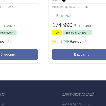
ять:
256 ГБ
Встроенная память:
1 ТБ
В наличии
174 990
Р
91 490
192 490
Р
Р
мия
5 500
Р
- 9%
Экономия
17 500
Р
лов
1 749
баллов
?
?
В корзину
В корзину
НИЯ
ДЛЯ ПОКУПАТЕЛЕЙ
ны
Доставка и оплата