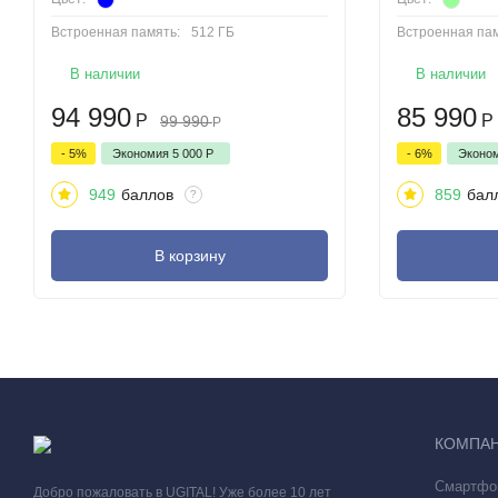
Встроенная память:
512 ГБ
Встроенная пам
В наличии
В наличии
94 990
85 990
Р
Р
99 990
Р
- 5%
Экономия
5 000
Р
- 6%
Эконо
949
баллов
859
бал
?
В корзину
КОМПА
Смартфо
Добро пожаловать в UGITAL! Уже более 10 лет