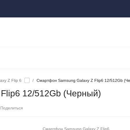
ы
НОУТБУКИ И КОМПЬЮТЕРЫ
НАУШНИКИ И АУДИОТЕХНИКА
КСЕССУАРЫ
ГАДЖЕТЫ ДЛЯ ДОМА
axy Z Flip 6
/
Смартфон Samsung Galaxy Z Flip6 12/512Gb (Ч
Flip6 12/512Gb (Черный)
Поделиться
Смартфон Samsung Galaxy Z Flip6