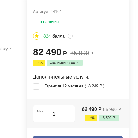
Артикул:
14164
в наличии
824
балла
?
laxy Z
82 490
85 990
Р
Р
- 4%
Экономия
3 500
Р
Дополнительные услуги:
+Гарантия 12 месяцев (+
8 249
Р
)
82 490
Р
85 990
Р
мин.
1
- 4%
3 500
Р