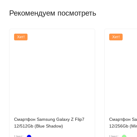
Рекомендуем посмотреть
Хит!
Хит!
Г
Наслаждайтесь удобством складного Flex Экрана, кото
Смартфон Samsung Galaxy Z Flip7
Смартфон Sam
Невероятное качество селфи и сторис, снятых на основную к
12/512Gb (Blue Shadow)
12/256Gb (Min
«Чат-ассистент», позволяющая отвечать пользователям без
Цвет:
Цвет: