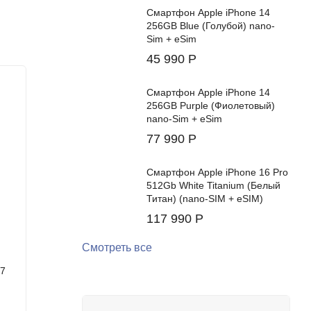
Смартфон Apple iPhone 14
256GB Blue (Голубой) nano-
Sim + eSim
45 990
Р
Хит!
New!
Смартфон Apple iPhone 14
256GB Purple (Фиолетовый)
nano-Sim + eSim
77 990
Р
Смартфон Apple iPhone 16 Pro
512Gb White Titanium (Белый
Титан) (nano-SIM + eSIM)
117 990
Р
Смотреть все
ьца.
d7
Смартфон Samsung Galaxy Z Flip7
Смартф
а, функция
12/512Gb (Mint)
16/1Tb 
Galaxy Z
Цвет:
Цвет: