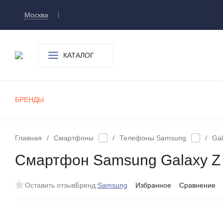
Москва
Доставка и оплата
О компании
Контакт
КАТАЛОГ
БРЕНДЫ
СМАРТФОНЫ
ПЛАНШЕТЫ
УМНЫЕ ЧАСЫ И БРАСЛЕТЫ
ИГРОВЫЕ ПРИСТАВКИ
А
Главная
/
Смартфоны
/
Телефоны Samsung
/
Gal
Смартфон Samsung Galaxy Z 
Оставить отзыв
Бренд:
Samsung
Избранное
Сравнение