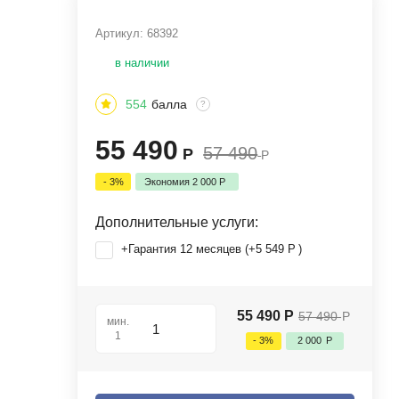
Артикул:
68392
в наличии
554
балла
?
55 490
57 490
Р
Р
- 3%
Экономия
2 000
Р
Дополнительные услуги:
+Гарантия 12 месяцев (+
5 549
Р
)
55 490
Р
57 490
Р
мин.
1
- 3%
2 000
Р