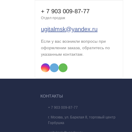
+ 7 903 009-87-77
Отдел продаж
ugitalmsk@yandex.ru
Если у вас возникли вопросы при
оформлении заказа, обратитесь по
указанным контактам.
р,
процессора
 для
КОНТАКТЫ
соким
+ 7 903 009-87-77
передачу.
г. Москва, ул. Барклая 8, торговый центр
Горбушка
ыражать
угой не