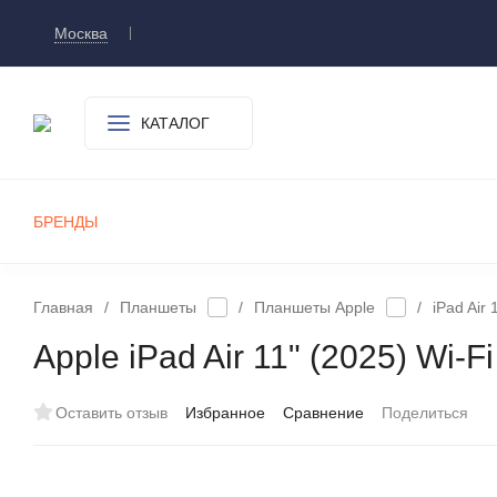
Москва
Доставка и оплата
О компании
Контакт
КАТАЛОГ
БРЕНДЫ
СМАРТФОНЫ
ПЛАНШЕТЫ
УМНЫЕ ЧАСЫ И БРАСЛЕТЫ
ИГРОВЫЕ ПРИСТАВКИ
А
Главная
/
Планшеты
/
Планшеты Apple
/
iPad Air 
Apple iPad Air 11" (2025) Wi-
Оставить отзыв
Избранное
Сравнение
Поделиться