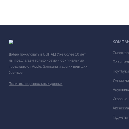
КОМПА
Смартфо
Добро пожаловать в UGITAL! Уже более 10 лет
мы предлагаем только новую и оригинальную
Планшет
продукцию от Apple, Samsung и других ведущих
Ноутбуки
брендов.
Умные ча
Политика персональных данных
Наушники
Игровые 
Привлекательный дизайн
Аксессу
Новый iPad 11 сочетает в себе стильный дизайн, яркие цвета
Гаджеты 
True Tone изображение выглядит естественно при любом осв