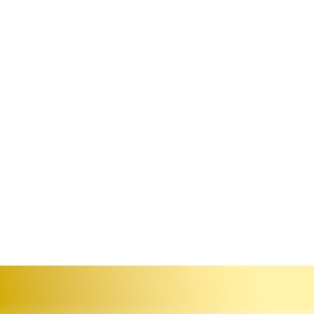
атко)