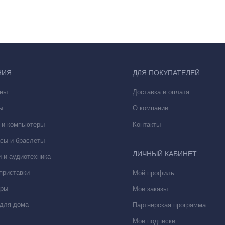
НИЯ
ДЛЯ ПОКУПАТЕЛЕЙ
ны
Доставка и оплата
ы
О компании
 и компьютеры
Контакты
сы и браслеты
ЛИЧНЫЙ КАБИНЕТ
 и аудиотехника
приставки
Мой профиль
ары
Мои заказы
 и потрясающий 11-дюймовый дисплей Liquid Retina. Благодаря тех
для дома
Партнерская программа
ещении, делая ваш опыт использования еще более комфортным и 
Мои подписки