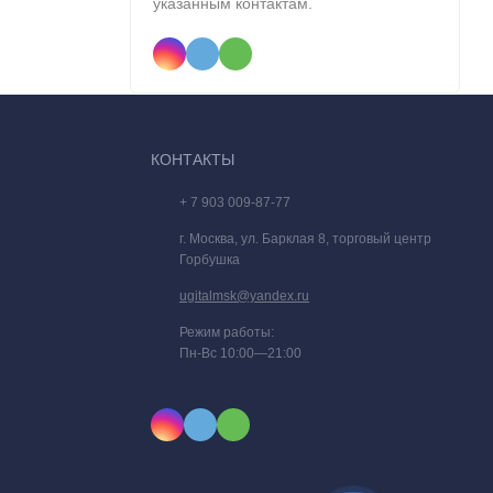
указанным контактам.
КОНТАКТЫ
+ 7 903 009-87-77
г. Москва, ул. Барклая 8, торговый центр
Горбушка
ugitalmsk@yandex.ru
Режим работы:
Пн-Вс 10:00—21:00
нологии
приятным.