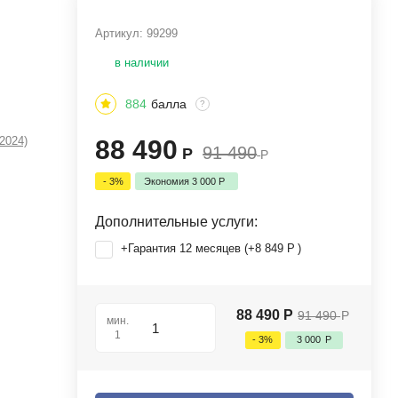
Артикул:
99299
в наличии
884
балла
?
(2024)
88 490
91 490
Р
Р
- 3%
Экономия
3 000
Р
Дополнительные услуги:
+Гарантия 12 месяцев (+
8 849
Р
)
88 490
Р
91 490
Р
мин.
1
- 3%
3 000
Р