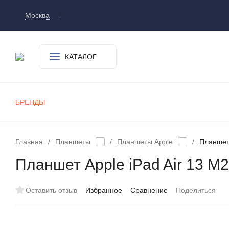
Москва
Доставка и оплата
О компании
Контакт
КАТАЛОГ
БРЕНДЫ
СМАРТФОНЫ
ПЛАНШЕТЫ
УМНЫЕ ЧАСЫ И БРАСЛЕТЫ
ИГРОВЫЕ ПРИСТАВКИ
А
Главная
/
Планшеты
/
Планшеты Apple
/
Планшет 
Планшет Apple iPad Air 13 M2 
Оставить отзыв
Избранное
Сравнение
Поделиться