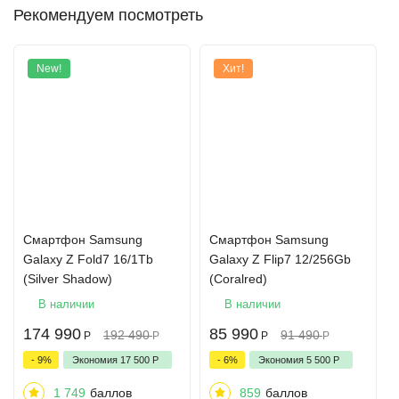
Рекомендуем посмотреть
New!
Хит!
Смартфон Samsung
Смартфон Samsung
Galaxy Z Fold7 16/1Tb
Galaxy Z Flip7 12/256Gb
(Silver Shadow)
(Coralred)
В наличии
В наличии
174 990
85 990
192 490
91 490
Р
Р
Р
Р
- 9%
Экономия
17 500
Р
- 6%
Экономия
5 500
Р
1 749
баллов
859
баллов