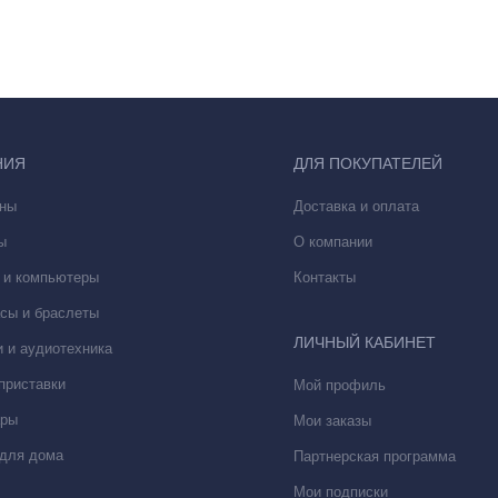
хности не остаются отпечатки, не прилипает пыль, шерсть.
иями:
НИЯ
ДЛЯ ПОКУПАТЕЛЕЙ
лся «динамический остров в центре экрана» (Dynamic Island) — не
-центр управления уведомлениями и некоторыми приложениями. Пл
ны
Доставка и оплата
чтобы пользователь мог, например, переключить музыку;
ы
О компании
). Экран выглядит изящнее и больше.
 и компьютеры
Контакты
оттенках. Доступны:
сы и браслеты
ЛИЧНЫЙ КАБИНЕТ
 и аудиотехника
ый, белый, красный, голубой;
приставки
Мой профиль
, графитовый.
ары
Мои заказы
для дома
Партнерская программа
Мои подписки