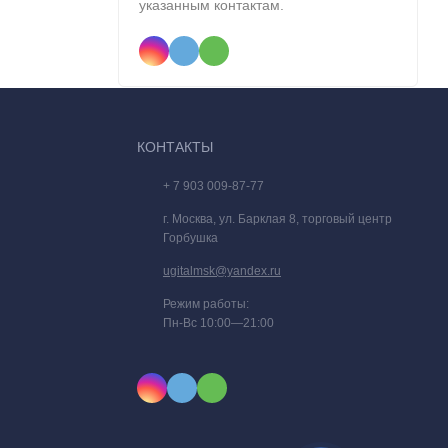
указанным контактам.
КОНТАКТЫ
большая
ощадь
+ 7 903 009-87-77
г. Москва, ул. Барклая 8, торговый центр
Горбушка
ugitalmsk@yandex.ru
Режим работы:
Пн-Вс 10:00—21:00