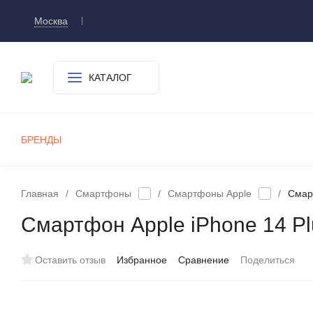
Москва
Доставка и оплата
О компании
Контакт
КАТАЛОГ
БРЕНДЫ
СМАРТФОНЫ
ПЛАНШЕТЫ
УМНЫЕ ЧАСЫ И БРАСЛЕТЫ
ИГРОВЫЕ ПРИСТАВКИ
А
Главная
/
Смартфоны
/
Смартфоны Apple
/
Смарт
Смартфон Apple iPhone 14 Pl
Оставить отзыв
Избранное
Сравнение
Поделиться