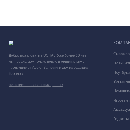
гранями. Корпус выполнен из металла. Он не маркий, на повер
Небольшие различия между верс
КОМПА
у Pro и Pro Max нет привычной «чёлки». Вместо неё появи
выделенная область в верхней части дисплея. Это мини
Смартфо
Добро пожаловать в UGITAL! Уже более 10 лет
«динамического острова» может на время увеличиваться, 
мы предлагаем только новую и оригинальную
Планшет
более тонкие рамки у Pro версии (1,95 мм вместо 2,42 мм
продукцию от Apple, Samsung и других ведущих
Ноутбуки
брендов.
Изменилась цветовая палитра. Купить модели можно в разных 
Умные ча
Политика персональных данных
Наушники
–
для базовой версии и Plus:
светло-фиолетовый оттенок, чёрн
Игровые 
–
для Pro и Pro Max:
тёмно-фиолетовый, золотой, серебряный
Аксессу
Гаджеты 