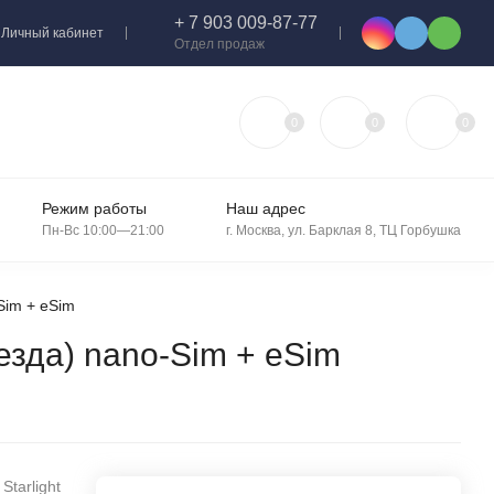
+ 7 903 009-87-77
Личный кабинет
Отдел продаж
0
0
0
Режим работы
Наш адрес
Пн-Вс 10:00—21:00
г. Москва, ул. Барклая 8, ТЦ Горбушка
Sim + eSim
езда) nano-Sim + eSim
tarlight