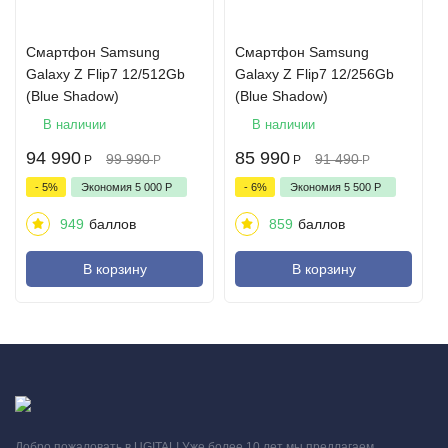
Смартфон Samsung
Смартфон Samsung
Galaxy Z Flip7 12/512Gb
Galaxy Z Flip7 12/256Gb
(Blue Shadow)
(Blue Shadow)
В наличии
В наличии
94 990
85 990
99 990
91 490
Р
Р
Р
Р
- 5%
Экономия
5 000
Р
- 6%
Экономия
5 500
Р
949
баллов
859
баллов
В корзину
В корзину
Добро пожаловать в UGITAL! Уже более 10 лет мы предлагаем