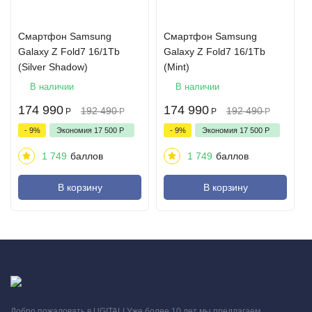
Смартфон Samsung
Смартфон Samsung
Galaxy Z Fold7 16/1Tb
Galaxy Z Fold7 16/1Tb
(Silver Shadow)
(Mint)
В наличии
В наличии
174 990
174 990
192 490
192 490
Р
Р
Р
Р
- 9%
Экономия
17 500
Р
- 9%
Экономия
17 500
Р
1 749
баллов
1 749
баллов
В корзину
В корзину
Добро пожаловать в UGITAL! Уже более 10 лет мы предлагаем