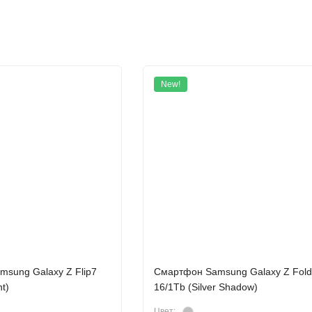
New!
sung Galaxy Z Flip7
Смартфон Samsung Galaxy Z Fol
t)
16/1Tb (Silver Shadow)
Цвет: