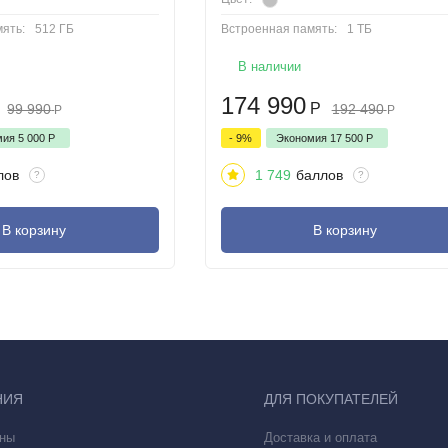
ять:
512 ГБ
Встроенная память:
1 ТБ
В наличии
174 990
Р
99 990
192 490
Р
Р
мия
5 000
Р
- 9%
Экономия
17 500
Р
лов
1 749
баллов
?
?
В корзину
В корзину
НИЯ
ДЛЯ ПОКУПАТЕЛЕЙ
ую социальную сеть, обведите что-нибудь с помощью электронного
ны
Доставка и оплата