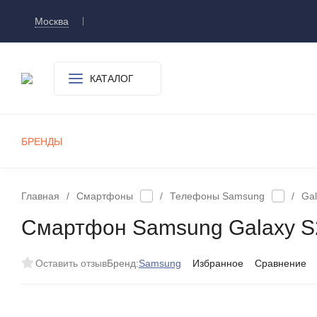
Москва
Доставка и оплата
О компании
Контакт
КАТАЛОГ
БРЕНДЫ
СМАРТФОНЫ
ПЛАНШЕТЫ
УМНЫЕ ЧАСЫ И БРАСЛЕТЫ
ИГРОВЫЕ ПРИСТАВКИ
А
Главная
/
Смартфоны
/
Телефоны Samsung
/
Gal
Смартфон Samsung Galaxy S2
Оставить отзыв
Бренд:
Samsung
Избранное
Сравнение