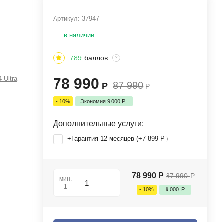
Артикул:
37947
в наличии
789
баллов
?
 Ultra
78 990
87 990
Р
Р
- 10%
Экономия
9 000
Р
Дополнительные услуги:
+Гарантия 12 месяцев (+
7 899
Р
)
78 990
Р
87 990
Р
мин.
1
- 10%
9 000
Р