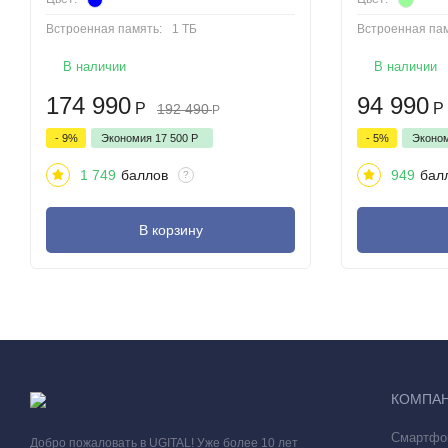
Встроенная память:
1 ТБ
Встроенная пам
В наличии
В наличии
174 990
94 990
Р
Р
192 490
Р
- 9%
Экономия
17 500
Р
- 5%
Эконо
1 749
баллов
949
бал
?
В корзину
Обведите и найдите
КОМПА
Новый способ поиска — Обвести и найти. Пролистывая любим
Pen или пальца и получите результаты поиска Google.
Смартфо
Добро пожаловать в UGITAL! Уже более 10 лет