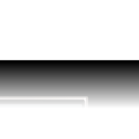
атко)