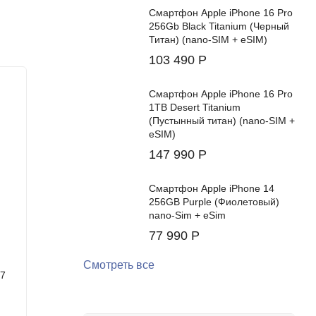
Смартфон Apple iPhone 16 Pro
256Gb Black Titanium (Черный
Титан) (nano-SIM + eSIM)
103 490
Р
Хит!
Хит!
Смартфон Apple iPhone 16 Pro
1TB Desert Titanium
(Пустынный титан) (nano-SIM +
eSIM)
147 990
Р
Смартфон Apple iPhone 14
256GB Purple (Фиолетовый)
nano-Sim + eSim
77 990
Р
Смотреть все
d7
Смартфон Samsung Galaxy Z Flip7
Смартфо
12/256Gb (Jetblack)
12/512G
Цвет:
Цвет: