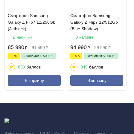
Смартфон Samsung
Смартфон Samsung
Galaxy Z Flip7 12/256Gb
Galaxy Z Flip7 12/512Gb
(Jetblack)
(Blue Shadow)
В наличии
В наличии
85 990
94 990
91 490
99 990
Р
Р
Р
Р
- 6%
Экономия
5 500
Р
- 5%
Экономия
5 000
Р
859
баллов
949
баллов
В корзину
В корзину
Добро пожаловать в UGITAL! Уже более 10 лет мы предлагаем