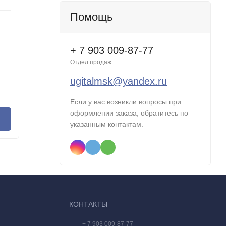
Цвет:
Цвет:
Помощь
Встроенная память:
512 ГБ
Встроенн
В наличии
В нал
+ 7 903 009-87-77
94 990
94 9
Р
99 990
Р
Отдел продаж
- 5%
Экономия
5 000
Р
- 5%
ugitalmsk@yandex.ru
949
баллов
94
?
Если у вас возникли вопросы при
оформлении заказа, обратитесь по
В корзину
указанным контактам.
КОНТАКТЫ
+ 7 903 009-87-77