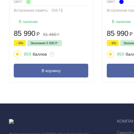
Цвет:
Цвет:
Встроенная память:
256 ГБ
Встроенная пам
В наличии
В наличии
85 990
85 990
Р
Р
91 490
Р
- 6%
Экономия
5 500
Р
- 6%
Эконо
859
баллов
859
бал
?
В корзину
КОМПА
Смартфо