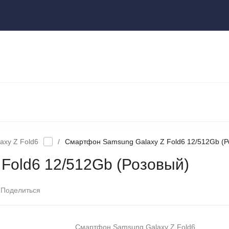
ы
НОУТБУКИ И КОМПЬЮТЕРЫ
НАУШНИКИ И АУДИОТЕХНИКА
КСЕССУАРЫ
ГАДЖЕТЫ ДЛЯ ДОМА
axy Z Fold6
/
Смартфон Samsung Galaxy Z Fold6 12/512Gb (Р
Fold6 12/512Gb (Розовый)
Поделиться
Смартфон Samsung Galaxy Z Fold6