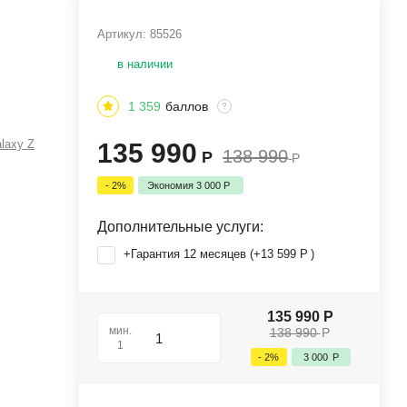
Артикул:
85526
в наличии
1 359
баллов
?
laxy Z
135 990
138 990
Р
Р
- 2%
Экономия
3 000
Р
Дополнительные услуги:
+Гарантия 12 месяцев (+
13 599
Р
)
135 990
Р
мин.
138 990
Р
1
- 2%
3 000
Р