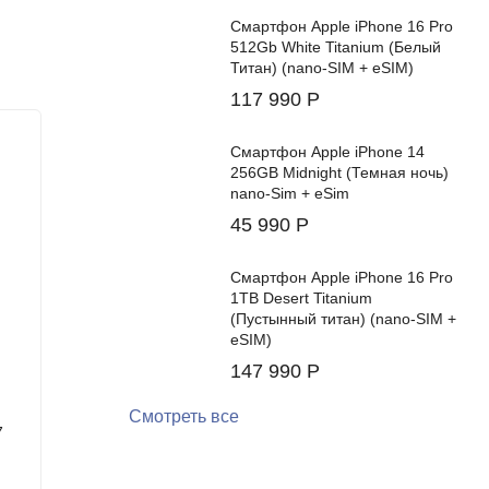
Смартфон Apple iPhone 16 Pro
512Gb White Titanium (Белый
Титан) (nano-SIM + eSIM)
117 990
Р
Хит!
Хит!
Смартфон Apple iPhone 14
256GB Midnight (Темная ночь)
nano-Sim + eSim
45 990
Р
Смартфон Apple iPhone 16 Pro
1TB Desert Titanium
(Пустынный титан) (nano-SIM +
eSIM)
147 990
Р
льзуя AI-
Смотреть все
7
Смартфон Samsung Galaxy Z Flip7
Смартфо
меток», а
12/512Gb (Mint)
12/512G