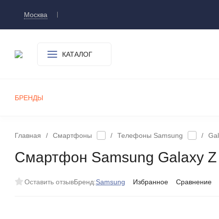
Москва
Доставка и оплата
О компании
Контакт
КАТАЛОГ
БРЕНДЫ
СМАРТФОНЫ
ПЛАНШЕТЫ
УМНЫЕ ЧАСЫ И БРАСЛЕТЫ
ИГРОВЫЕ ПРИСТАВКИ
А
Главная
/
Смартфоны
/
Телефоны Samsung
/
Gal
Смартфон Samsung Galaxy Z 
Оставить отзыв
Бренд:
Samsung
Избранное
Сравнение