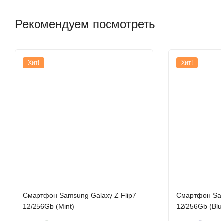
Рекомендуем посмотреть
Хит!
Хит!
Идеал
Samsung Galaxy Z Fold6 поможет оценить все преимущества G
Смартфон Samsung Galaxy Z Flip7
Смартфон Sam
приложение «Переводчик» в режиме двойного экрана, пользу
12/256Gb (Mint)
12/256Gb (Bl
также многими другими возможн