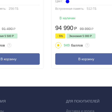
Цвет:
ять:
256 ГБ
Встроенная память:
512 ГБ
В наличии
94 990
Р
91 490
99 990
Р
Р
мия
5 500
Р
- 5%
Экономия
5 000
Р
лов
949
баллов
?
?
В корзину
В корзину
НИЯ
ДЛЯ ПОКУПАТЕЛЕЙ
ны
Доставка и оплата