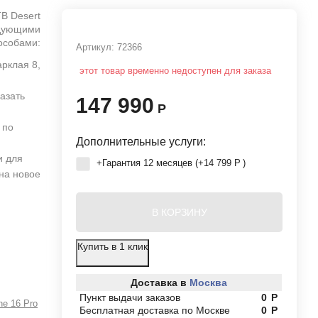
B Desert
едующими
особами:
Артикул:
72366
арклая 8,
этот товар временно недоступен для заказа
азать
147 990
Р
 по
Дополнительные услуги:
и для
+Гарантия 12 месяцев (+
14 799
Р
)
 на новое
В КОРЗИНУ
Купить в 1 клик
Доставка в
Москва
Пункт выдачи заказов
0
Р
ne 16 Pro
Бесплатная доставка по Москве
0
Р