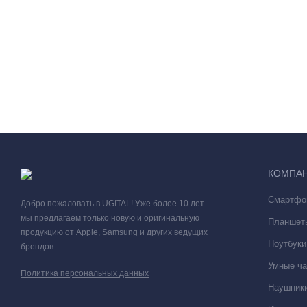
КОМПА
Смартфо
Добро пожаловать в UGITAL! Уже более 10 лет
мы предлагаем только новую и оригинальную
Планшет
продукцию от Apple, Samsung и других ведущих
Ноутбуки
брендов.
Умные ча
Политика персональных данных
Наушники