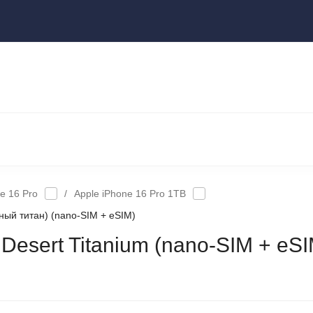
ы
НОУТБУКИ И КОМПЬЮТЕРЫ
НАУШНИКИ И АУДИОТЕХНИКА
КСЕССУАРЫ
ГАДЖЕТЫ ДЛЯ ДОМА
e 16 Pro
/
Apple iPhone 16 Pro 1TB
ный титан) (nano-SIM + eSIM)
esert Titanium (nano-SIM + eSI