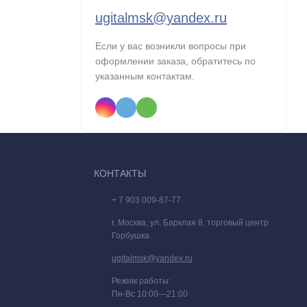
ugitalmsk@yandex.ru
Если у вас возникли вопросы при
оформлении заказа, обратитесь по
указанным контактам.
КОНТАКТЫ
+ 7 903 009-87-77
г. Москва, ул. Барклая 8, торговый центр
Горбушка
ugitalmsk@yandex.ru
Режим работы:
Пн-Вс 10:00—21:00