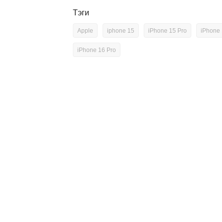
Тэги
Apple
iphone 15
iPhone 15 Pro
iPhone
iPhone 16 Pro
атко)