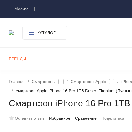
Москва
Доставка и оплата
О компании
Контакт
КАТАЛОГ
БРЕНДЫ
СМАРТФОНЫ
ПЛАНШЕТЫ
УМНЫЕ ЧАСЫ И БРАСЛЕТЫ
ИГРОВЫЕ ПРИСТАВКИ
А
Главная
/
Смартфоны
/
Смартфоны Apple
/
iPhon
/
cмартфон Apple iPhone 16 Pro 1TB Desert Titanium (Пустын
Смартфон iPhone 16 Pro 1TB D
Оставить отзыв
Избранное
Сравнение
Поделиться