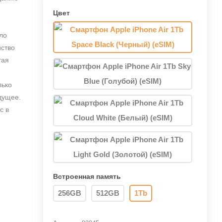
Цвет
ло
йство
тая
лько
удущее.
с в
Встроенная память
256GB
512GB
1Tb