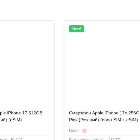
New!
ых и в то же время более легких устройств определяло инновации
выпуском iPhone Air. Это устройство переосмысливает границы воз
о уровня в корпусе, настолько легком, что кажется, будто вы загл
азине.
le iPhone 17 512GB
Смартфон Apple iPhone 17e 256G
ний) (eSIM)
Pink (Розовый) (nano-SIM + eSIM)
Цвет: