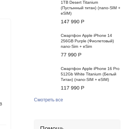
1TB Desert Titanium
(Пустынный титан) (nano-SIM +
eSIM)
147 990
Р
 в области
Смартфон Apple iPhone 14
можного,
256GB Purple (Фиолетовый)
nano-Sim + eSim
янули в
77 990
Р
Смартфон Apple iPhone 16 Pro
512Gb White Titanium (Белый
Титан) (nano-SIM + eSIM)
117 990
Р
Смотреть все
B
Cмартфон Apple iPhone 17 Pro Max
Cмартфо
2TB Silver (Серый) (eSIM)
Lavande
Цвет:
Цвет:
Помощь