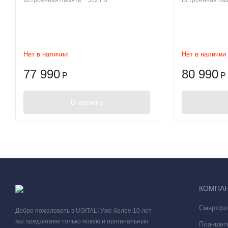
Встроенная память:
512 ГБ
Встроенная пам
Нет в наличии
Нет в наличии
77 990
80 990
Р
Р
В корзину
Как только вы берете iPhone Air в руки, его главная особенно
его толщина составляет всего 5.6 миллиметра, а вес - всего 
кажется почти невесомым.
КОМПА
Смартфо
Добро пожаловать в UGITAL! Уже более 10 лет
мы предлагаем только новую и оригинальную
Планшет