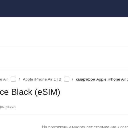
ы
НОУТБУКИ И КОМПЬЮТЕРЫ
НАУШНИКИ И АУДИОТЕХНИКА
КСЕССУАРЫ
ГАДЖЕТЫ ДЛЯ ДОМА
e Air
/
Apple iPhone Air 1TB
/
cмартфон Apple iPhone Air 
ce Black (eSIM)
делиться
На протяжении многих лет стремление к со