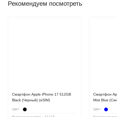
Рекомендуем посмотреть
На протяжении многих лет стремление к созданию более мощн
смартфонов. Сегодня это стремление достигло нового пика с 
сочетая потрясающий дизайн с технологиями профессиональног
будущее. Купить смартфон Apple iPhone Air можно у нас в маг
Дизайн: ощущение будущего
Cмартфон Apple iPhone 17 512GB
Cмартфон App
Black (Черный) (eSIM)
Mist Blue (Си
Цвет:
Цвет: