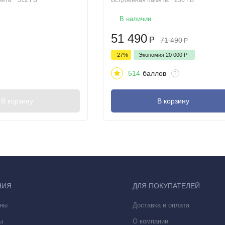
ять:
512 ГБ
Встроенная память:
256 ГБ
В наличии
51 490
Р
71 490
Р
- 27%
Экономия
20 000
Р
514
баллов
?
В корзину
В корзину
сть становится очевидной. Это самый тонкий iPhone из когда-либо с
165 граммов. Это настоящий парадокс инженерного искусства: в руке
НИЯ
ДЛЯ ПОКУПАТЕЛЕЙ
ны
Доставка и оплата
ы
О компании