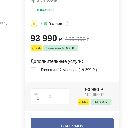
Артикул:
82845
в наличии
,
ple
939
баллов
?
93 990
109 990
Р
Р
- 14%
Экономия
16 000
Р
Дополнительные услуги:
+Гарантия 12 месяцев (+
9 399
Р
)
93 990
Р
мин.
109 990
Р
1
- 14%
16 000
Р
В КОРЗИНУ