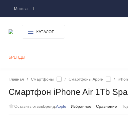
Москва
Доставка и оплата
О компании
Контакт
КАТАЛОГ
БРЕНДЫ
СМАРТФОНЫ
ПЛАНШЕТЫ
УМНЫЕ ЧАСЫ И БРАСЛЕТЫ
ИГРОВЫЕ ПРИСТАВКИ
А
Главная
/
Смартфоны
/
Смартфоны Apple
/
iPhon
Смартфон iPhone Air 1Tb Spa
Оставить отзыв
Бренд:
Apple
Избранное
Сравнение
По