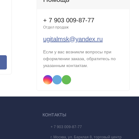
Встроенная память:
2 ГБ
Встроенн
+ 7 903 009-87-77
Отдел продаж
Нет в наличии
Нет в н
ugitalmsk@yandex.ru
160 490
83 9
Р
Если у вас возникли вопросы при
оформлении заказа, обратитесь по
В корзину
указанным контактам.
озданных,
 он
КОНТАКТЫ
+ 7 903 009-87-77
г. Москва, ул. Барклая 8, торговый центр