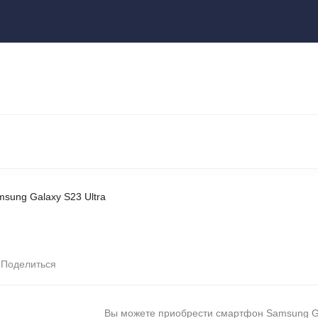
ы
НОУТБУКИ И КОМПЬЮТЕРЫ
НАУШНИКИ И АУДИОТЕХНИКА
КСЕССУАРЫ
ГАДЖЕТЫ ДЛЯ ДОМА
sung Galaxy S23 Ultra
Поделиться
Вы можете приобрести смартфон Samsung G