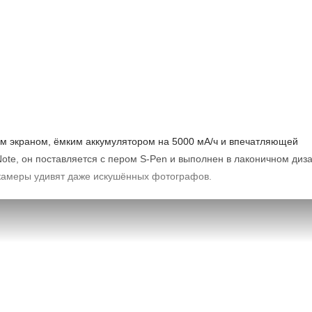
атко)
ым экраном, ёмким аккумулятором на 5000 мА/ч и впечатляющей
te, он поставляется c пером S-Pen и выполнен в лаконичном диза
камеры удивят даже искушённых фотографов.