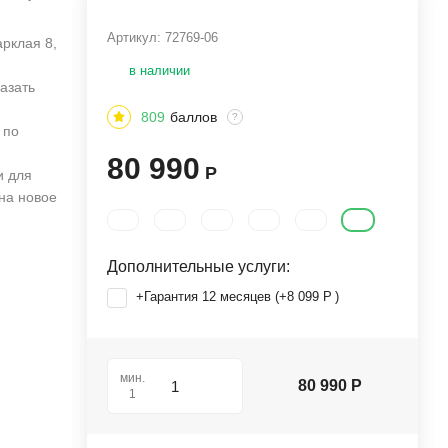
Артикул:
72769-06
арклая 8,
в наличии
азать
809
баллов
?
 по
80 990
Р
и для
 на новое
Дополнительные услуги:
+Гарантия 12 месяцев (+
8 099
Р
)
мин.
80 990
Р
1