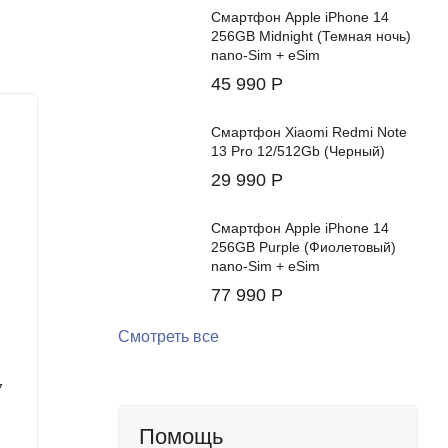
Смартфон Apple iPhone 14
256GB Midnight (Темная ночь)
nano-Sim + eSim
45 990
Р
New!
Хит!
Смартфон Xiaomi Redmi Note
13 Pro 12/512Gb (Черный)
29 990
Р
Смартфон Apple iPhone 14
256GB Purple (Фиолетовый)
nano-Sim + eSim
77 990
Р
Смотреть все
7
Смартфон Samsung Galaxy Z Fold7
Смартфо
16/1Tb (Blue Shadow)
12/512G
Помощь
Цвет:
Цвет: