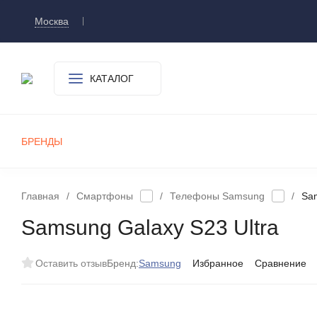
Москва
Доставка и оплата
О компании
Контакт
КАТАЛОГ
БРЕНДЫ
СМАРТФОНЫ
ПЛАНШЕТЫ
УМНЫЕ ЧАСЫ И БРАСЛЕТЫ
ИГРОВЫЕ ПРИСТАВКИ
А
Главная
/
Смартфоны
/
Телефоны Samsung
/
Sam
Samsung Galaxy S23 Ultra
Оставить отзыв
Бренд:
Samsung
Избранное
Сравнение