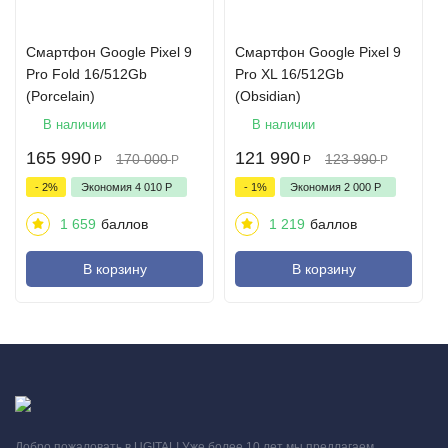
Смартфон Google Pixel 9
Смартфон Google Pixel 9
Pro Fold 16/512Gb
Pro XL 16/512Gb
(Porcelain)
(Obsidian)
В наличии
В наличии
165 990
121 990
170 000
123 990
Р
Р
Р
Р
- 2%
Экономия
4 010
Р
- 1%
Экономия
2 000
Р
1 659
баллов
1 219
баллов
В корзину
В корзину
Элегантная камера с двойным покрытием и гладкой
металлической рамкой.
Получите профессиональные фотоснимки с помощью Pixel 9
Pro, который помогает создать четкие контрастные селфи
Добро пожаловать в UGITAL! Уже более 10 лет мы предлагаем