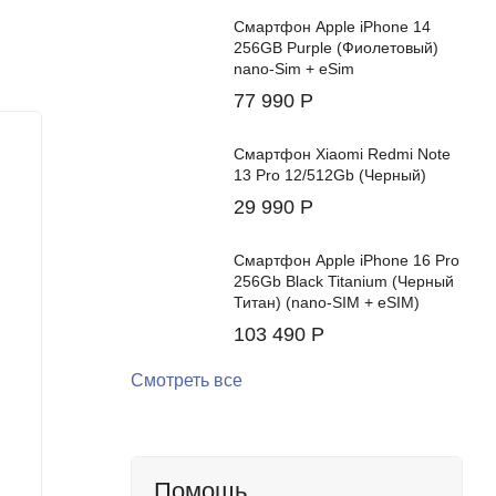
Смартфон Apple iPhone 14
256GB Purple (Фиолетовый)
nano-Sim + eSim
77 990
Р
Смартфон Xiaomi Redmi Note
13 Pro 12/512Gb (Черный)
29 990
Р
Смартфон Apple iPhone 16 Pro
256Gb Black Titanium (Черный
Титан) (nano-SIM + eSIM)
103 490
Р
Смотреть все
Смартфон Google Pixel 9 Pro XL
Смартфо
16/256Gb (Rose Quartz)
16/512G
Помощь