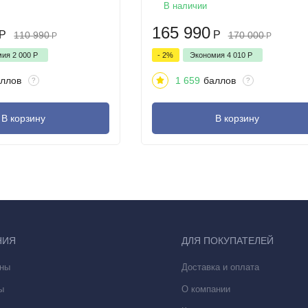
В наличии
165 990
Р
Р
110 990
170 000
Р
Р
мия
2 000
Р
- 2%
Экономия
4 010
Р
ллов
1 659
баллов
?
?
ctua Flex и 6,3-дюймовым внешним экраном Actua, который ярче
В корзину
В корзину
НИЯ
ДЛЯ ПОКУПАТЕЛЕЙ
ны
Доставка и оплата
ы
О компании