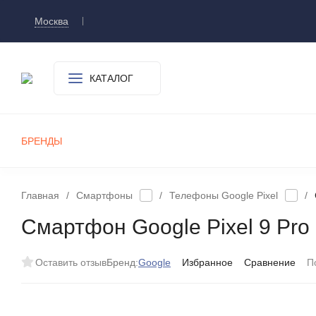
Москва
Доставка и оплата
О компании
Контакт
КАТАЛОГ
БРЕНДЫ
СМАРТФОНЫ
ПЛАНШЕТЫ
УМНЫЕ ЧАСЫ И БРАСЛЕТЫ
ИГРОВЫЕ ПРИСТАВКИ
А
Главная
/
Смартфоны
/
Телефоны Google Pixel
/
Смартфон Google Pixel 9 Pro 
Оставить отзыв
Бренд:
Google
Избранное
Сравнение
П