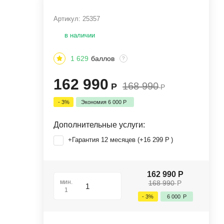
Артикул:
25357
в наличии
1 629
баллов
?
162 990
168 990
Р
Р
- 3%
Экономия
6 000
Р
Дополнительные услуги:
+Гарантия 12 месяцев (+
16 299
Р
)
162 990
Р
мин.
168 990
Р
1
- 3%
6 000
Р