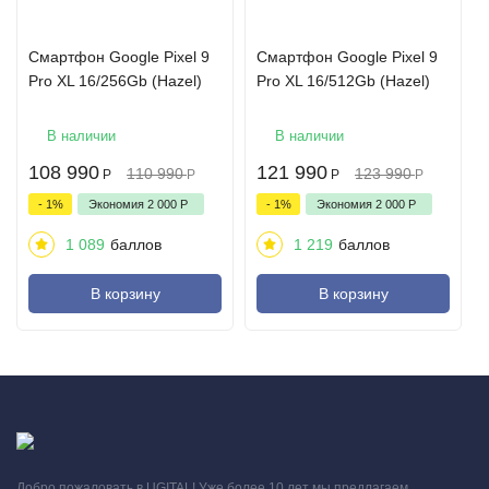
Смартфон Google Pixel 9
Смартфон Google Pixel 9
Pro XL 16/256Gb (Hazel)
Pro XL 16/512Gb (Hazel)
В наличии
В наличии
108 990
121 990
110 990
123 990
Р
Р
Р
Р
- 1%
Экономия
2 000
Р
- 1%
Экономия
2 000
Р
1 089
баллов
1 219
баллов
В корзину
В корзину
Экраны, о которых вы мечтали
Смартфон оснащен 8-дюймовым внутренним дисплеем Super
Actua Flex и 6,3-дюймовым внешним экраном Actua, который
Добро пожаловать в UGITAL! Уже более 10 лет мы предлагаем