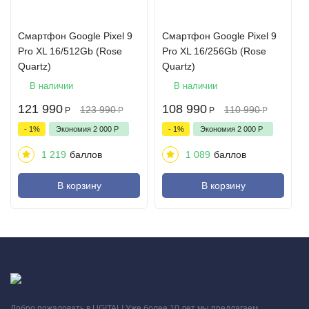
Смартфон Google Pixel 9
Смартфон Google Pixel 9
Pro XL 16/512Gb (Rose
Pro XL 16/256Gb (Rose
Quartz)
Quartz)
В наличии
В наличии
121 990
108 990
123 990
110 990
Р
Р
Р
Р
- 1%
Экономия
2 000
Р
- 1%
Экономия
2 000
Р
1 219
баллов
1 089
баллов
В корзину
В корзину
Элегантная камера с двойным покрытием и гладкой
металлической рамкой.
Получите профессиональные фотоснимки с помощью Pixel 9
Pro, который помогает создать четкие контрастные селфи
Добро пожаловать в UGITAL! Уже более 10 лет мы предлагаем