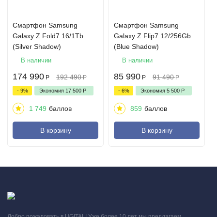
Смартфон Samsung
Смартфон Samsung
Galaxy Z Fold7 16/1Tb
Galaxy Z Flip7 12/256Gb
(Silver Shadow)
(Blue Shadow)
В наличии
В наличии
174 990
85 990
192 490
91 490
Р
Р
Р
Р
- 9%
Экономия
17 500
Р
- 6%
Экономия
5 500
Р
1 749
баллов
859
баллов
В корзину
В корзину
Добро пожаловать в UGITAL! Уже более 10 лет мы предлагаем