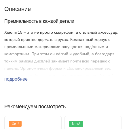
Описание
Премиальность в каждой детали
Xiaomi 15 – это не просто смартфон, а стильный аксессуар,
который приятно держать в руках. Компактный корпус с
премиальными материалами ощущается надёжным и
комфортным. При этом он лёгкий и удобный, а благодаря
тонким рамкам дисплей занимает почти всю переднюю
панель. Эргономичная форма и сбалансированный вес
делают его комфортным для использования одной рукой.
подробнее
Xiaomi явно постарались, чтобы дизайн выглядел не только
современно, но и был максимально практичным – например,
матовое покрытие задней панели не собирает отпечатки
пальцев.
Рекомендуем посмотреть
Хит!
New!