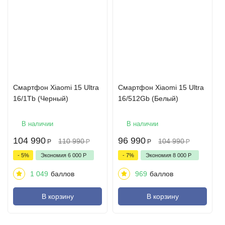
Смартфон Xiaomi 15 Ultra
Смартфон Xiaomi 15 Ultra
16/1Tb (Черный)
16/512Gb (Белый)
В наличии
В наличии
104 990
96 990
110 990
104 990
Р
Р
Р
Р
- 5%
Экономия
6 000
Р
- 7%
Экономия
8 000
Р
1 049
баллов
969
баллов
В корзину
В корзину