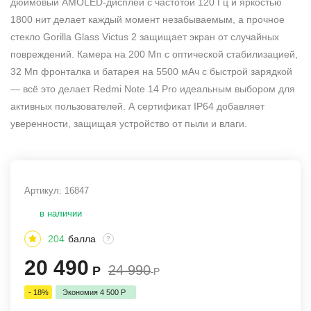
дюймовый AMOLED-дисплей с частотой 120 Гц и яркостью
1800 нит делает каждый момент незабываемым, а прочное
стекло Gorilla Glass Victus 2 защищает экран от случайных
повреждений. Камера на 200 Мп с оптической стабилизацией,
32 Мп фронталка и батарея на 5500 мАч с быстрой зарядкой
— всё это делает Redmi Note 14 Pro идеальным выбором для
активных пользователей. А сертификат IP64 добавляет
уверенности, защищая устройство от пыли и влаги.
Артикул:
16847
в наличии
204
балла
?
20 490
24 990
Р
Р
- 18%
Экономия
4 500
Р