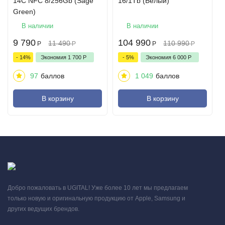
14C NFC 8/256Gb (Sage
16/1Tb (Белый)
Green)
В наличии
В наличии
9 790
104 990
11 490
110 990
Р
Р
Р
Р
- 14%
Экономия
1 700
Р
- 5%
Экономия
6 000
Р
97
баллов
1 049
баллов
В корзину
В корзину
Добро пожаловать в UGITAL! Уже более 10 лет мы предлагаем
только новую и оригинальную продукцию от Apple, Samsung и
других ведущих брендов.