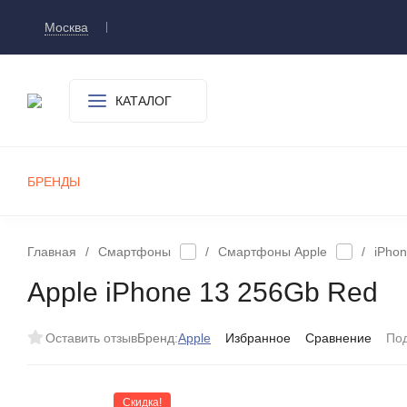
Москва
Доставка и оплата
О компании
Контакт
КАТАЛОГ
БРЕНДЫ
СМАРТФОНЫ
ПЛАНШЕТЫ
УМНЫЕ ЧАСЫ И БРАСЛЕТЫ
ИГРОВЫЕ ПРИСТАВКИ
А
Главная
/
Смартфоны
/
Смартфоны Apple
/
iPhon
Apple iPhone 13 256Gb Red
Оставить отзыв
Бренд:
Apple
Избранное
Сравнение
По
Скидка!