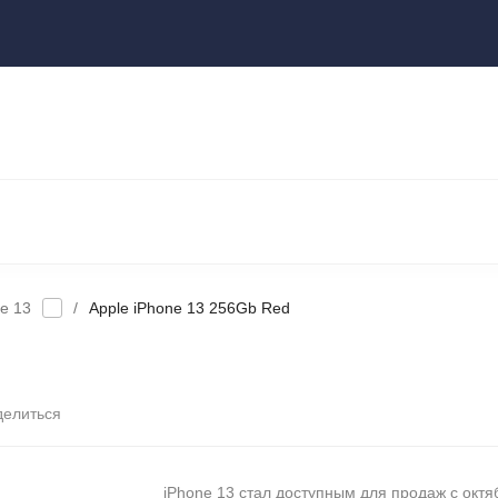
ы
НОУТБУКИ И КОМПЬЮТЕРЫ
НАУШНИКИ И АУДИОТЕХНИКА
КСЕССУАРЫ
ГАДЖЕТЫ ДЛЯ ДОМА
e 13
/
Apple iPhone 13 256Gb Red
делиться
iPhone 13 стал доступным для продаж с октя