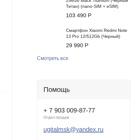
256Gb Black Titanium (Черный
Титан) (nano-SIM + eSIM)
103 490
Р
мма.
сторону
Смартфон Xiaomi Redmi Note
ная ночь,
13 Pro 12/512Gb (Черный)
29 990
Р
Смотреть все
Cмартфон Apple iPhone 17 512GB
Смартф
Sage (Зеленый) (eSIM)
White (
Цвет:
Цвет:
вляется
Помощь
ете быть
Встроенная память:
512 ГБ
Встроенн
типа
В нал
+ 7 903 009-87-77
Отдел продаж
58 4
рать между
ugitalmsk@yandex.ru
Нет в наличии
- 25%
128 ГБ