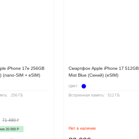
йн, который высоко ценится поклонниками.
Phone 11, его размеры 146,7 x 71,5 x 7,7 мм и весит всего 203 гра
нее закруглены, чем на предыдущих iPhone, что дает небольшую 
Phone 13 будет доступен в пяти новых цветах: розовый, синий, тем
 воде и пыли с сертификатом IP68.
le iPhone 17e 256GB
Cмартфон Apple iPhone 17 512GB
) (nano-SIM + eSIM)
Mist Blue (Синий) (eSIM)
Цвет:
ровав чип A15 Bionic в iPhone 13, который на сегодняшний день я
дет почти на 30% мощнее чипа A14 iPhone 12. Из-за этого вы мож
ять:
256 ГБ
Встроенная память:
512 ГБ
альной производительностью в течение нескольких лет для любого 
71 490
Р
ежду несколькими моделями по разным ценам. Здесь вы можете выб
Нет в наличии
мия
20 000
Р
ольку нет слота Micro SD, рекомендуется выбрать по крайней мере 