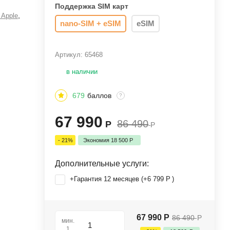
Поддержка SIM карт
,
Apple
nano-SIM + eSIM
eSIM
Артикул:
65468
в наличии
679
баллов
?
67 990
86 490
Р
Р
- 21%
Экономия
18 500
Р
Дополнительные услуги:
+Гарантия 12 месяцев (+
6 799
Р
)
67 990
Р
86 490
Р
мин.
1