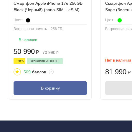
Смартфон Apple iPhone 17e 256GB
Cмартфон App
Black (Черный) (nano-SIM + eSIM)
Sage (Зелены
Цвет:
Цвет:
Встроенная память:
256 ГБ
Встроенная пам
В наличии
50 990
Р
70 990
Р
Нет в наличии
- 28%
Экономия
20 000
Р
81 990
509
баллов
?
Р
В корзину
Представьте себе смартфон, который превращает каждый снимо
быть просто исключительным. Это iPhone 17 - прорыв в облас
революционизировать ваше взаимодействие с миром. Приготов
Новый стандарт красоты и прочности