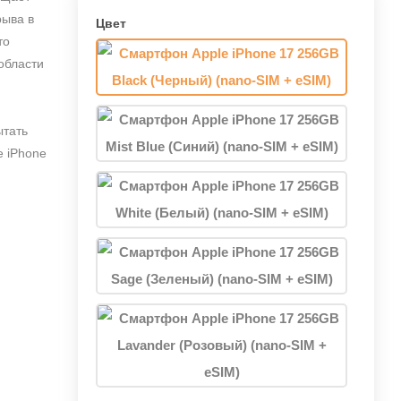
рыва в
Цвет
то
области
ытать
e iPhone