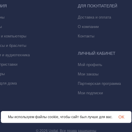
НИЯ
ДЛЯ ПОКУПАТЕЛЕЙ
ны
Доставка и оплата
ы
О компании
 и компьютеры
Контакты
сы и браслеты
ЛИЧНЫЙ КАБИНЕТ
 и аудиотехника
приставки
Мой профиль
ары
Мои заказы
для дома
Партнерская программа
Мои подписки
OK
Мы используем файлы cookie, чтобы сайт был лучше для вас.
ивлекательным и еще более прочным. Его элегантная форма отлича
© 2026 Ugital. Все права защищены