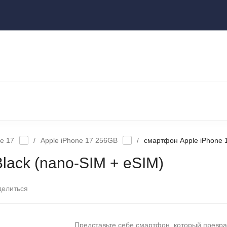
ы
НОУТБУКИ И КОМПЬЮТЕРЫ
НАУШНИКИ И АУДИОТЕХНИКА
КСЕССУАРЫ
ГАДЖЕТЫ ДЛЯ ДОМА
e 17
/
Apple iPhone 17 256GB
/
cмартфон Apple iPhone 
ack (nano-SIM + eSIM)
делиться
Представьте себе смартфон, который превр