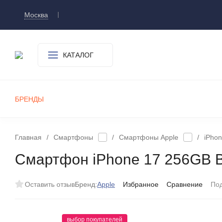
Москва
Доставка и оплата
О компании
Контакт
КАТАЛОГ
БРЕНДЫ
СМАРТФОНЫ
ПЛАНШЕТЫ
УМНЫЕ ЧАСЫ И БРАСЛЕТЫ
ИГРОВЫЕ ПРИСТАВКИ
А
Главная
/
Смартфоны
/
Смартфоны Apple
/
iPhon
Смартфон iPhone 17 256GB Bl
Оставить отзыв
Бренд:
Apple
Избранное
Сравнение
По
выбор покупателей