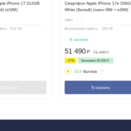
le iPhone 17 512GB
Смартфон Apple iPhone 17e 256G
й) (eSIM)
White (Белый) (nano-SIM + eSIM)
Цвет:
ять:
512 ГБ
Встроенная память:
256 ГБ
В наличии
51 490
Р
71 490
Р
- 27%
Экономия
20 000
Р
514
баллов
?
В корзину
В корзину
к в шедевр, работает без перерыва в течение всего дня и создан
ти дизайна, фотографии и производительности, призванный
ьтесь испытать будущее уже сегодня. Купить смартфон Apple iPho