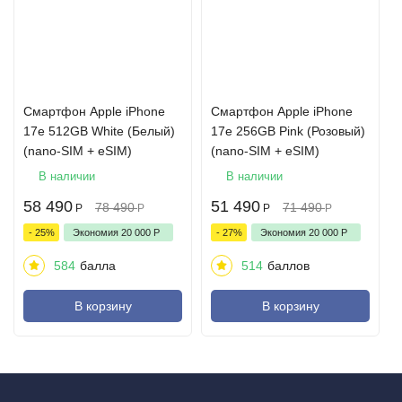
Смартфон Apple iPhone
Смартфон Apple iPhone
17e 512GB White (Белый)
17e 256GB Pink (Розовый)
(nano-SIM + eSIM)
(nano-SIM + eSIM)
В наличии
В наличии
58 490
51 490
78 490
71 490
Р
Р
Р
Р
- 25%
Экономия
20 000
Р
- 27%
Экономия
20 000
Р
584
балла
514
баллов
В корзину
В корзину