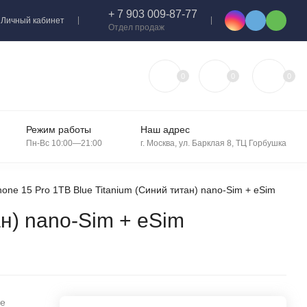
+ 7 903 009-87-77
Личный кабинет
Отдел продаж
0
0
0
Режим работы
Наш адрес
Пн-Вс 10:00—21:00
г. Москва, ул. Барклая 8, ТЦ Горбушка
one 15 Pro 1TB Blue Titanium (Синий титан) nano-Sim + eSim
ан) nano-Sim + eSim
ue