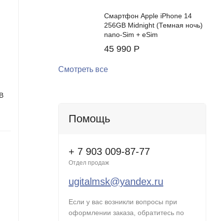
Смартфон Apple iPhone 14
256GB Midnight (Темная ночь)
nano-Sim + eSim
45 990
Р
Смотреть все
B
Cмартфон Apple iPhone 17 Pro Max
Смартф
2TB Silver (Серый) (eSIM)
Black (
Помощь
Цвет:
Цвет:
Встроенная память:
2 ГБ
Встроенн
+ 7 903 009-87-77
В нал
Отдел продаж
50 9
ugitalmsk@yandex.ru
Нет в наличии
- 28%
Если у вас возникли вопросы при
160 490
50
Р
оформлении заказа, обратитесь по