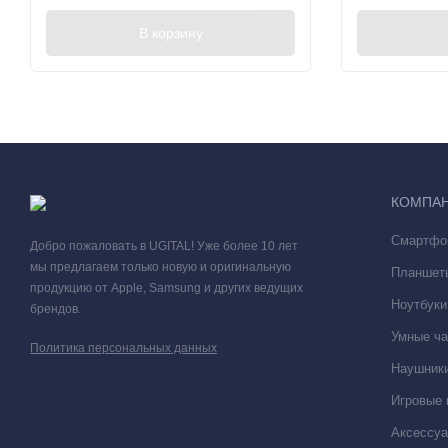
В корзину
КОМПА
Смартфо
Добро пожаловать в UGITAL! Уже более 10 лет
мы предлагаем только новую и оригинальную
Планшет
продукцию от Apple, Samsung и других ведущих
Ноутбуки
брендов.
Умные ча
Политика персональных данных
Наушники
Игровые 
Аксессу