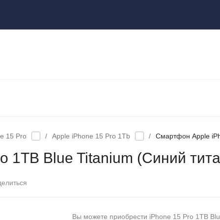
ы
НОУТБУКИ И КОМПЬЮТЕРЫ
НАУШНИКИ И АУДИОТЕХНИКА
КСЕССУАРЫ
ГАДЖЕТЫ ДЛЯ ДОМА
e 15 Pro
/
Apple iPhone 15 Pro 1Tb
/
Смартфон Apple iPh
o 1TB Blue Titanium (Синий тит
делиться
Вы можете приобрести iPhone 15 Pro 1TB Bl