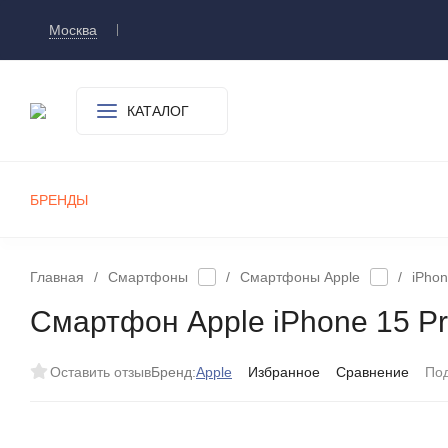
Москва
Доставка и оплата
О компании
Контакт
КАТАЛОГ
БРЕНДЫ
СМАРТФОНЫ
ПЛАНШЕТЫ
УМНЫЕ ЧАСЫ И БРАСЛЕТЫ
ИГРОВЫЕ ПРИСТАВКИ
А
Главная
/
Смартфоны
/
Смартфоны Apple
/
iPhon
Смартфон Apple iPhone 15 Pr
Оставить отзыв
Бренд:
Apple
Избранное
Сравнение
По