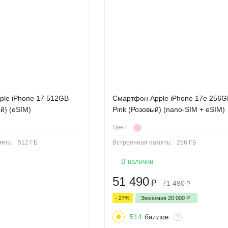
le iPhone 17 512GB
Смартфон Apple iPhone 17e 256G
й) (eSIM)
Pink (Розовый) (nano-SIM + eSIM)
Цвет:
ять:
512 ГБ
Встроенная память:
256 ГБ
В наличии
51 490
Р
71 490
Р
- 27%
Экономия
20 000
Р
514
баллов
?