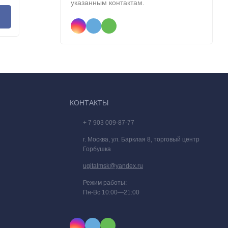
указанным контактам.
В корзину
КОНТАКТЫ
+ 7 903 009-87-77
г. Москва, ул. Барклая 8, торговый центр
Горбушка
ugitalmsk@yandex.ru
Режим работы:
Пн-Вс 10:00—21:00