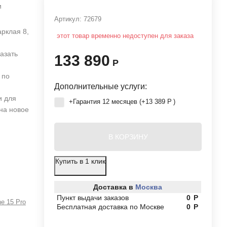
и
Артикул:
72679
арклая 8,
этот товар временно недоступен для заказа
азать
133 890
Р
 по
Дополнительные услуги:
и для
+Гарантия 12 месяцев (+
13 389
Р
)
 на новое
В КОРЗИНУ
Купить в 1 клик
Доставка в
Москва
Пункт выдачи заказов
0
Р
ne 15 Pro
Бесплатная доставка по Москве
0
Р