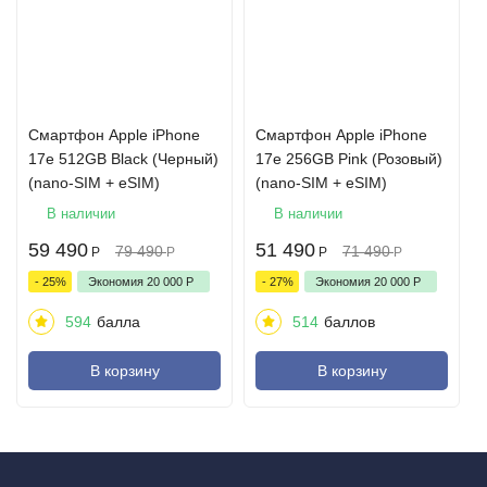
Смартфон Apple iPhone
Смартфон Apple iPhone
17e 512GB Black (Черный)
17e 256GB Pink (Розовый)
(nano-SIM + eSIM)
(nano-SIM + eSIM)
В наличии
В наличии
59 490
51 490
79 490
71 490
Р
Р
Р
Р
- 25%
Экономия
20 000
Р
- 27%
Экономия
20 000
Р
594
балла
514
баллов
В корзину
В корзину