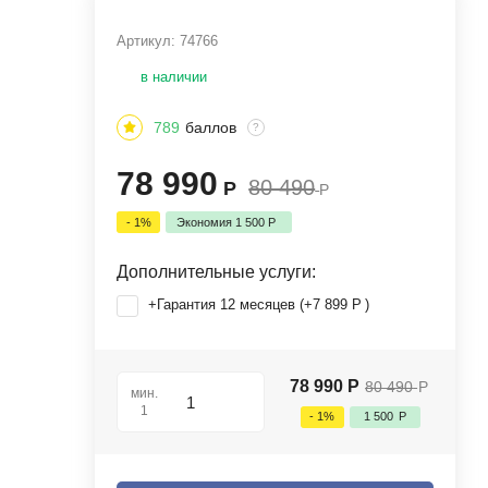
Артикул:
74766
в наличии
789
баллов
?
78 990
80 490
Р
Р
- 1%
Экономия
1 500
Р
Дополнительные услуги:
+Гарантия 12 месяцев (+
7 899
Р
)
78 990
Р
80 490
Р
мин.
1
- 1%
1 500
Р