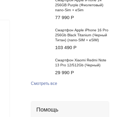
Смартфон Apple iPhone 14
256GB Purple (Фиолетовый)
nano-Sim + eSim
77 990
Р
Смартфон Apple iPhone 16 Pro
256Gb Black Titanium (Черный
Титан) (nano-SIM + eSIM)
103 490
Р
Смартфон Xiaomi Redmi Note
13 Pro 12/512Gb (Черный)
29 990
Р
Смотреть все
Смартфон Google Pixel 9 Pro XL
Смартфо
16/512Gb (Porcelain)
16/512G
Помощь
В наличии
В нал