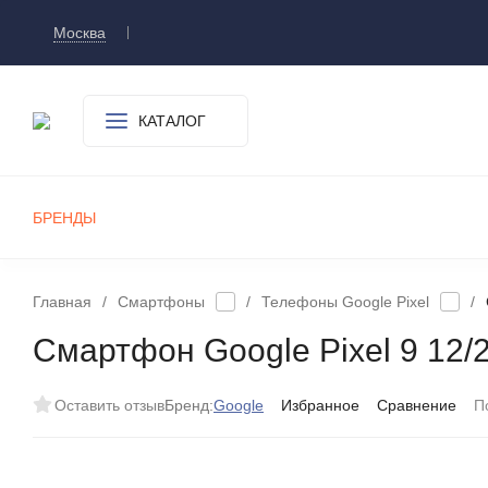
Москва
Доставка и оплата
О компании
Контакт
КАТАЛОГ
БРЕНДЫ
СМАРТФОНЫ
ПЛАНШЕТЫ
УМНЫЕ ЧАСЫ И БРАСЛЕТЫ
ИГРОВЫЕ ПРИСТАВКИ
А
Главная
/
Смартфоны
/
Телефоны Google Pixel
/
Смартфон Google Pixel 9 12/
Оставить отзыв
Бренд:
Google
Избранное
Сравнение
П