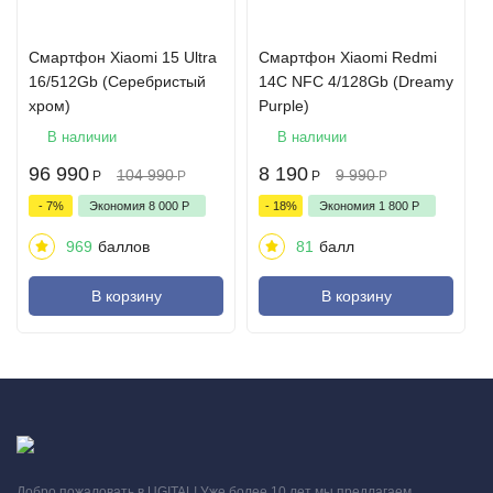
Смартфон Xiaomi 15 Ultra
Смартфон Xiaomi Redmi
16/512Gb (Серебристый
14C NFC 4/128Gb (Dreamy
хром)
Purple)
В наличии
В наличии
96 990
8 190
104 990
9 990
Р
Р
Р
Р
- 7%
Экономия
8 000
Р
- 18%
Экономия
1 800
Р
969
баллов
81
балл
В корзину
В корзину
Добро пожаловать в UGITAL! Уже более 10 лет мы предлагаем