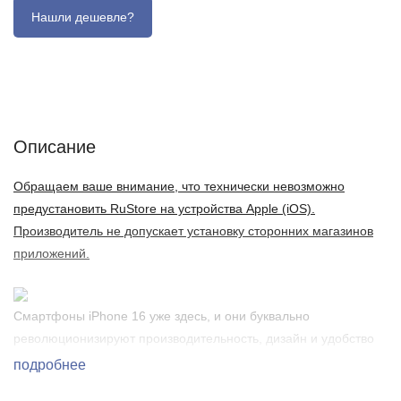
Описание
Отзывы (0)
Характеристики (кратко)
Описание
Обращаем ваше внимание, что технически невозможно
предустановить RuStore на устройства Apple (iOS).
Производитель не допускает установку сторонних магазинов
приложений.
Смартфоны iPhone 16 уже здесь, и они буквально
революционизируют производительность, дизайн и удобство
использования. Новый персонализированный Apple
подробнее
Intelligence, более быстрое и интуитивное управление